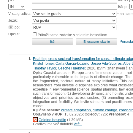
išči po
Vrsta gradiva:
* po stare
Jezik:
Išči po:
Opcije:
Prikaži samo zadetke s celotnim besedilom
Ponasta
1.
Enabling cross-sectoral transformation for coastal climate adapta
Kristof Tomej
,
Carla Garcia-Lozano
,
Josep Vila-Subiros
,
Albert
Timothy Taylor
,
Gesche Huebner
, 2026, izvirni znanstveni čla
Opis:
Coastal areas in Europe are of immense value – not onl
particularly vulnerable to the impacts of climate change. Th
the fragmented, sectoral nature of many initiatives. This ca
researchers from diverse disciplines explores what cross-sec
expertise in environmental science, spatial planning, law, ecol
such transformation: (1) developing dynamic and holistic unde
objectives and priorities across sectors; (3) promoting ec
integration and flexibility. We invite scholars and practition
coasts.
Ključne besede:
climate adaptation
,
climate change
,
coast cr
Objavljeno v RUP:
13.02.2026;
Ogledov:
726;
Prenosov:
4
Celotno besedilo
(1,39 MB)
Gradivo ima več datotek!
Več...