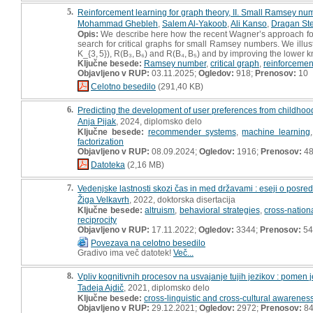
5.
Reinforcement learning for graph theory, II. Small Ramsey nu
Mohammad Ghebleh
,
Salem Al-Yakoob
,
Ali Kanso
,
Dragan St
Opis:
We describe here how the recent Wagner’s approach for 
search for critical graphs for small Ramsey numbers. We illu
K_{3, 5}), R(B₃, B₆) and R(B₄, B₅) and by improving the lower 
Ključne besede:
Ramsey number
,
critical graph
,
reinforcemen
Objavljeno v RUP:
03.11.2025;
Ogledov:
918;
Prenosov:
10
Celotno besedilo
(291,40 KB)
6.
Predicting the development of user preferences from childhood
Anja Pijak
, 2024, diplomsko delo
Ključne besede:
recommender systems
,
machine learning
factorization
Objavljeno v RUP:
08.09.2024;
Ogledov:
1916;
Prenosov:
4
Datoteka
(2,16 MB)
7.
Vedenjske lastnosti skozi čas in med državami : eseji o posred
Žiga Velkavrh
, 2022, doktorska disertacija
Ključne besede:
altruism
,
behavioral strategies
,
cross-nation
reciprocity
Objavljeno v RUP:
17.11.2022;
Ogledov:
3344;
Prenosov:
54
Povezava na celotno besedilo
Gradivo ima več datotek!
Več...
8.
Vpliv kognitivnih procesov na usvajanje tujih jezikov : pomen je
Tadeja Ajdič
, 2021, diplomsko delo
Ključne besede:
cross-linguistic and cross-cultural awarenes
Objavljeno v RUP:
29.12.2021;
Ogledov:
2972;
Prenosov:
8