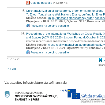
Celotno besedilo
(483,69 KB)
9.
On characterization of transparency order for (n, m)-functions
Yu Zhou
,
Yongzhuang Wei
,
Hailong Zhang
,
LuYang Li
,
Enes P
Ključne besede:
(n
,
m)-functions
,
transparency order
,
nonlinea
Objavljeno v RUP:
18.11.2021;
Ogledov:
3197;
Prenosov:
28
Povezava na celotno besedilo
10.
Proceedings of the International Workshop on Cross-Reality (X
and Spaces (ACM ISS 2020), Lisbon, Portugal, October 8, 20
zbornik recenziranih znanstvenih prispevkov na mednarodni ali
Ključne besede:
cross-reality interaction
,
augmented reality
,
v
Objavljeno v RUP:
18.01.2021;
Ogledov:
2962;
Prenosov:
2
Povezava na celotno besedilo
1 - 10 / 21
Iskan
Na vrh