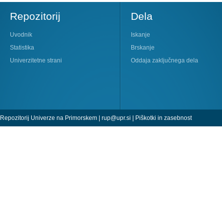
Repozitorij
Dela
Uvodnik
Iskanje
Statistika
Brskanje
Univerzitetne strani
Oddaja zaključnega dela
Repozitorij Univerze na Primorskem |
rup@upr.si
|
Piškotki in zasebnost