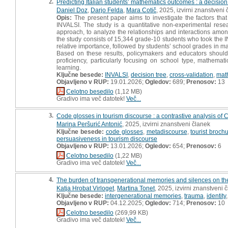
2.
Predicting Italian students’ mathematics outcomes : a decision
Daniel Doz
,
Darjo Felda
,
Mara Cotič
, 2025, izvirni znanstveni
Opis:
The present paper aims to investigate the factors tha
INVALSI. The study is a quantitative non-experimental res
approach, to analyze the relationships and interactions amon
the study consists of 15,344 grade-10 students who took the I
relative importance, followed by students’ school grades in ma
Based on these results, policymakers and educators should 
proficiency, particularly focusing on school type, mathem
learning.
Ključne besede:
INVALSI
,
decision tree
,
cross-validation
,
mat
Objavljeno v RUP:
19.01.2026;
Ogledov:
689;
Prenosov:
13
Celotno besedilo
(1,12 MB)
Gradivo ima več datotek!
Več...
3.
Code glosses in tourism discourse : a contrastive analysis of Cr
Marina Peršurić Antonić
, 2025, izvirni znanstveni članek
Ključne besede:
code glosses
,
metadiscourse
,
tourist broch
persuasiveness in tourism discourse
Objavljeno v RUP:
13.01.2026;
Ogledov:
654;
Prenosov:
6
Celotno besedilo
(1,22 MB)
Gradivo ima več datotek!
Več...
4.
The burden of transgenerational memories and silences on the t
Katja Hrobat Virloget
,
Martina Tonet
, 2025, izvirni znanstveni 
Ključne besede:
intergenerational memories
,
trauma
,
identity
Objavljeno v RUP:
04.12.2025;
Ogledov:
714;
Prenosov:
10
Celotno besedilo
(269,99 KB)
Gradivo ima več datotek!
Več...