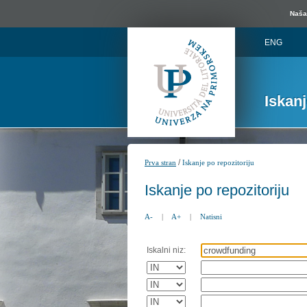
Naša 
ENG
Iskan
/
Prva stran
Iskanje po repozitoriju
Iskanje po repozitoriju
A-
|
A+
|
Natisni
Iskalni niz: