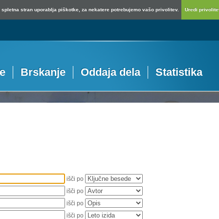
spletna stran uporablja piškotke, za nekatere potrebujemo vašo privolitev.
Uredi privolitev
je
Brskanje
Oddaja dela
Statistika
išči po
išči po
išči po
išči po