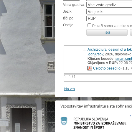
Vrsta gradiva:
Jezik:
Išči po:
Opcije:
Prikaži samo zadetke s 
1.
Architectural design of a t
Igor Arsov
, 2026, diplomsko
Ključne besede:
smart cont
Objavljeno v RUP:
22.06.2
Celotno besedilo
(1,18 
1 - 1 / 1
Na vrh