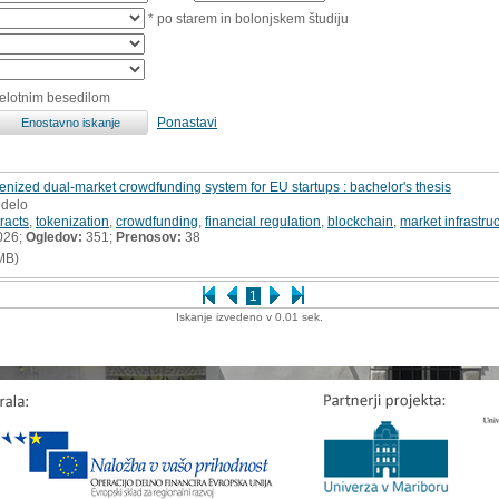
* po starem in bolonjskem študiju
celotnim besedilom
Ponastavi
okenized dual-market crowdfunding system for EU startups : bachelor's thesis
 delo
racts
,
tokenization
,
crowdfunding
,
financial regulation
,
blockchain
,
market infrastru
026;
Ogledov:
351;
Prenosov:
38
MB)
1
Iskanje izvedeno v 0.01 sek.