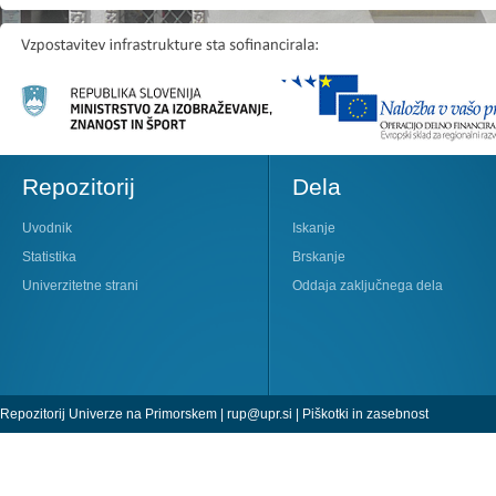
Repozitorij
Dela
Uvodnik
Iskanje
Statistika
Brskanje
Univerzitetne strani
Oddaja zaključnega dela
Repozitorij Univerze na Primorskem |
rup@upr.si
|
Piškotki in zasebnost