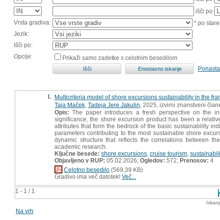
išči po
Vrsta gradiva:
* po stare
Jezik:
Išči po:
Opcije:
Prikaži samo zadetke s celotnim besedilom
Ponasta
1.
Multicriteria model of shore excursions sustainability in the f
Taja Maček
,
Tadeja Jere Jakulin
, 2025, izvirni znanstveni član
Opis:
The paper introduces a fresh perspective on the intr
significance, the shore excursion product has been a relative
attributes that form the bedrock of the basic sustainability in
parameters contributing to the most sustainable shore excur
dynamic structure that reflects the correlations between th
academic research.
Ključne besede:
shore excursions
,
cruise tourism
,
sustainabili
Objavljeno v RUP:
05.02.2026;
Ogledov:
572;
Prenosov:
4
Celotno besedilo
(569,39 KB)
Gradivo ima več datotek!
Več...
1 - 1 / 1
Iskan
Na vrh