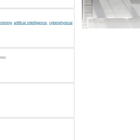
 mining
,
artifical intelligence
,
cyberphysical
enci