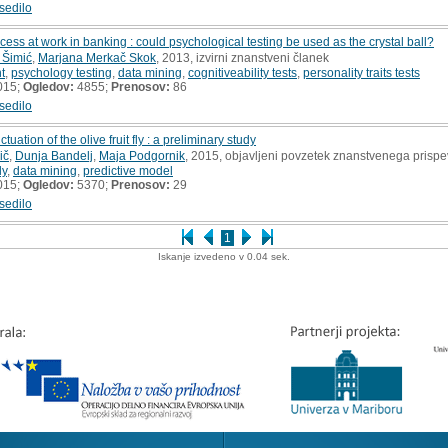
sedilo
ess at work in banking : could psychological testing be used as the crystal ball?
 Šimić
,
Marjana Merkač Skok
, 2013, izvirni znanstveni članek
t
,
psychology testing
,
data mining
,
cognitiveability tests
,
personality traits tests
015;
Ogledov:
4855;
Prenosov:
86
sedilo
tuation of the olive fruit fly : a preliminary study
ič
,
Dunja Bandelj
,
Maja Podgornik
, 2015, objavljeni povzetek znanstvenega prispe
ly
,
data mining
,
predictive model
015;
Ogledov:
5370;
Prenosov:
29
sedilo
1
Iskanje izvedeno v 0.04 sek.