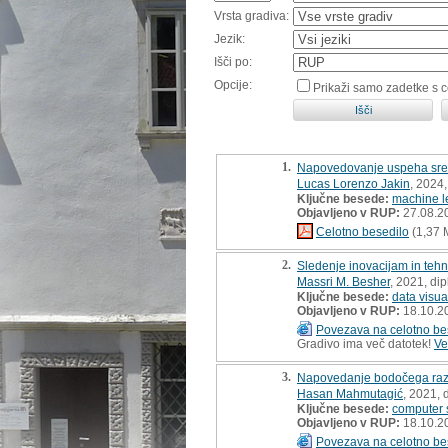
Vrsta gradiva:
Jezik:
Išči po:
Opcije:
Prikaži samo zadetke s 
1.
Napovedovanje uspeha sredn
Lucas Lorenzo Jakin
, 2024
Ključne besede:
machine l
Objavljeno v RUP:
27.08.2
Celotno besedilo
(1,37 
2.
Sledenje inovacijam in tehn
Massri M. Besher
, 2021, di
Ključne besede:
data visua
Objavljeno v RUP:
18.10.2
Povezava na celotno be
Gradivo ima več datotek!
Ve
3.
Napovedanje bodočega razvo
Hasan Mahmutagić
, 2021, 
Ključne besede:
computer 
Objavljeno v RUP:
18.10.2
Povezava na celotno be