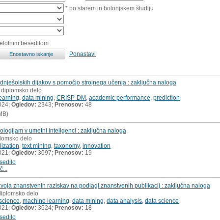
* po starem in bolonjskem študiju
celotnim besedilom
Ponastavi
ješolskih dijakov s pomočjo strojnega učenja : zaključna naloga
, diplomsko delo
earning
,
data mining
,
CRISP-DM
,
academic performance
,
prediction
024;
Ogledov:
2343;
Prenosov:
48
MB)
ologijam v umetni inteligenci : zaključna naloga
plomsko delo
lization
,
text mining
,
taxonomy
,
innovation
021;
Ogledov:
3097;
Prenosov:
19
sedilo
č...
ja znanstvenih raziskav na podlagi znanstvenih publikacij : zaključna naloga
diplomsko delo
science
,
machine learning
,
data mining
,
data analysis
,
data science
021;
Ogledov:
3624;
Prenosov:
18
sedilo