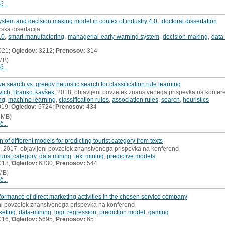
č...
stem and decision making model in contex of industry 4.0 : doctoral dissertation
rska disertacija
.0
,
smart manufactoring
,
managerial early warning system
,
decision making
,
data
021;
Ogledov:
3212;
Prenosov:
314
MB)
č...
 search vs. greedy heuristic search for classification rule learning
vich
,
Branko Kavšek
, 2018, objavljeni povzetek znanstvenega prispevka na konfer
ng
,
machine learning
,
classification rules
,
association rules
,
search
,
heuristics
019;
Ogledov:
5724;
Prenosov:
434
 MB)
č...
f different models for predicting tourist category from texts
, 2017, objavljeni povzetek znanstvenega prispevka na konferenci
ourist category
,
data mining
,
text mining
,
predictive models
018;
Ogledov:
6330;
Prenosov:
544
MB)
č...
ormance of direct marketing activities in the chosen service company
eni povzetek znanstvenega prispevka na konferenci
keting
,
data-mining
,
logit regression
,
prediction model
,
gaming
016;
Ogledov:
5695;
Prenosov:
65