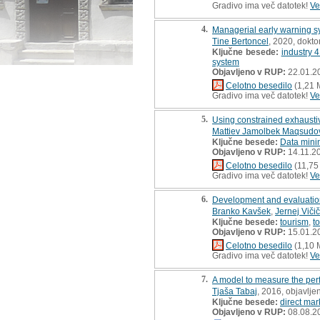
Gradivo ima več datotek!
Ve
4.
Managerial early warning sy
Tine Bertoncel
, 2020, dokto
Ključne besede:
industry 4
system
Objavljeno v RUP:
22.01.2
Celotno besedilo
(1,21 
Gradivo ima več datotek!
Ve
5.
Using constrained exhaustive
Mattiev Jamolbek Maqsudo
Ključne besede:
Data mini
Objavljeno v RUP:
14.11.2
Celotno besedilo
(11,75
Gradivo ima več datotek!
Ve
6.
Development and evaluation o
Branko Kavšek
,
Jernej Vičič
Ključne besede:
tourism
,
t
Objavljeno v RUP:
15.01.2
Celotno besedilo
(1,10 
Gradivo ima več datotek!
Ve
7.
A model to measure the perf
Tjaša Tabaj
, 2016, objavlj
Ključne besede:
direct mar
Objavljeno v RUP:
08.08.2