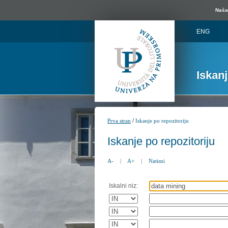
Naša 
ENG
Iskan
/
Prva stran
Iskanje po repozitoriju
Iskanje po repozitoriju
A-
|
A+
|
Natisni
Iskalni niz: