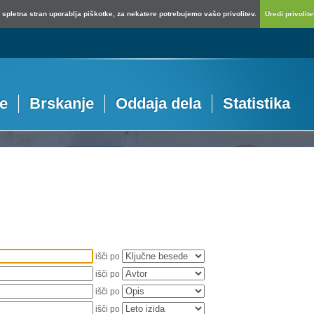
spletna stran uporablja piškotke, za nekatere potrebujemo vašo privolitev.
Uredi privolitev
je
Brskanje
Oddaja dela
Statistika
išči po
išči po
išči po
išči po