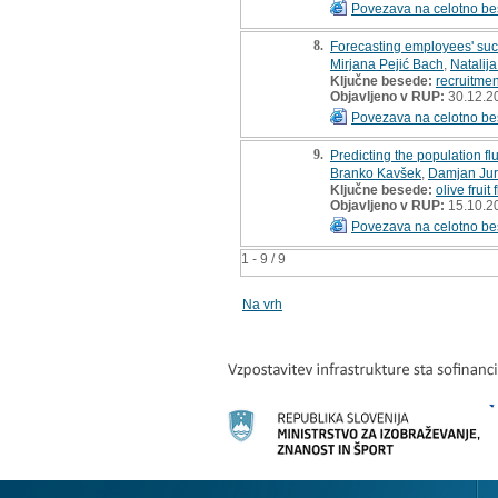
Povezava na celotno be
8.
Forecasting employees' succ
Mirjana Pejić Bach
,
Natalija
Ključne besede:
recruitmen
Objavljeno v RUP:
30.12.2
Povezava na celotno be
9.
Predicting the population fluc
Branko Kavšek
,
Damjan Jur
Ključne besede:
olive fruit f
Objavljeno v RUP:
15.10.2
Povezava na celotno be
1 - 9 / 9
Na vrh