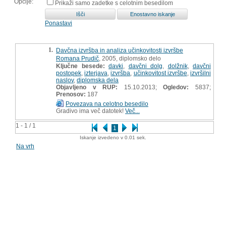
Opcije:
Prikaži samo zadetke s celotnim besedilom
Ponastavi
1.
Davčna izvršba in analiza učinkovitosti izvršbe
Romana Prudič
, 2005, diplomsko delo
Ključne besede:
davki
,
davčni dolg
,
dolžnik
,
davčni
postopek
,
izterjava
,
izvršba
,
učinkovitost izvršbe
,
izvršilni
naslov
,
diplomska dela
Objavljeno v RUP:
15.10.2013;
Ogledov:
5837;
Prenosov:
187
Povezava na celotno besedilo
Gradivo ima več datotek!
Več...
1 - 1 / 1
1
Iskanje izvedeno v 0.01 sek.
Na vrh