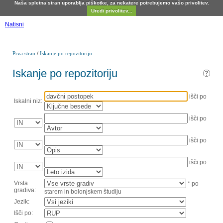
Naša spletna stran uporablja piškotke, za nekatere potrebujemo vašo privolitev.
Uredi privolitev...
Natisni
/
Prva stran
Iskanje po repozitoriju
Iskanje po repozitoriju
išči po
Iskalni niz:
išči po
išči po
išči po
Vrsta
* po
gradiva:
starem in bolonjskem študiju
Jezik:
Išči po: