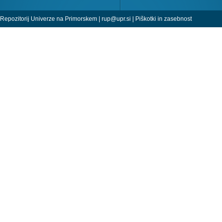
Repozitorij Univerze na Primorskem |
rup@upr.si
|
Piškotki in zasebnost