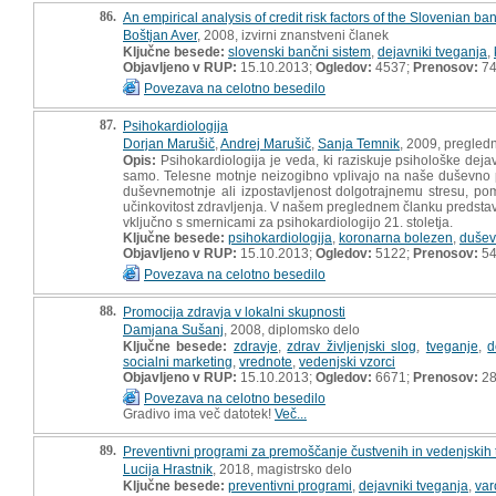
86.
An empirical analysis of credit risk factors of the Slovenian b
Boštjan Aver
, 2008, izvirni znanstveni članek
Ključne besede:
slovenski bančni sistem
,
dejavniki tveganja
,
Objavljeno v RUP:
15.10.2013;
Ogledov:
4537;
Prenosov:
7
Povezava na celotno besedilo
87.
Psihokardiologija
Dorjan Marušič
,
Andrej Marušič
,
Sanja Temnik
, 2009, pregled
Opis:
Psihokardiologija je veda, ki raziskuje psihološke deja
samo. Telesne motnje neizogibno vplivajo na naše duševno po
duševnemotnje ali izpostavljenost dolgotrajnemu stresu, po
učinkovitost zdravljenja. V našem preglednem članku predst
vključno s smernicami za psihokardiologijo 21. stoletja.
Ključne besede:
psihokardiologija
,
koronarna bolezen
,
dušev
Objavljeno v RUP:
15.10.2013;
Ogledov:
5122;
Prenosov:
5
Povezava na celotno besedilo
88.
Promocija zdravja v lokalni skupnosti
Damjana Sušanj
, 2008, diplomsko delo
Ključne besede:
zdravje
,
zdrav življenjski slog
,
tveganje
,
d
socialni marketing
,
vrednote
,
vedenjski vzorci
Objavljeno v RUP:
15.10.2013;
Ogledov:
6671;
Prenosov:
28
Povezava na celotno besedilo
Gradivo ima več datotek!
Več...
89.
Preventivni programi za premoščanje čustvenih in vedenjskih 
Lucija Hrastnik
, 2018, magistrsko delo
Ključne besede:
preventivni programi
,
dejavniki tveganja
,
var