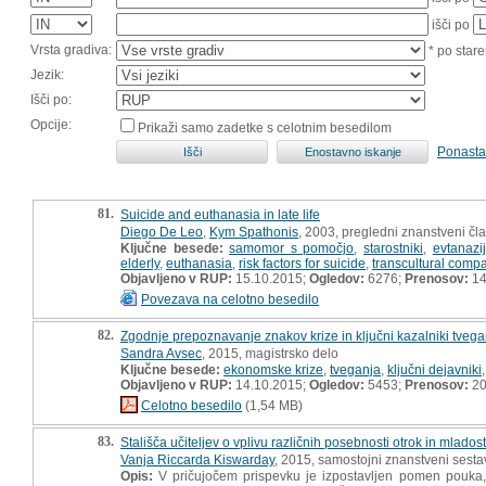
išči po
Vrsta gradiva:
* po stare
Jezik:
Išči po:
Opcije:
Prikaži samo zadetke s celotnim besedilom
Ponasta
81.
Suicide and euthanasia in late life
Diego De Leo
,
Kym Spathonis
, 2003, pregledni znanstveni čl
Ključne besede:
samomor s pomočjo
,
starostniki
,
evtanazi
elderly
,
euthanasia
,
risk factors for suicide
,
transcultural comp
Objavljeno v RUP:
15.10.2015;
Ogledov:
6276;
Prenosov:
14
Povezava na celotno besedilo
82.
Zgodnje prepoznavanje znakov krize in ključni kazalniki tvega
Sandra Avsec
, 2015, magistrsko delo
Ključne besede:
ekonomske krize
,
tveganja
,
ključni dejavniki
Objavljeno v RUP:
14.10.2015;
Ogledov:
5453;
Prenosov:
20
Celotno besedilo
(1,54 MB)
83.
Stališča učiteljev o vplivu različnih posebnosti otrok in mlado
Vanja Riccarda Kiswarday
, 2015, samostojni znanstveni sestav
Opis:
V pričujočem prispevku je izpostavljen pomen pouka,