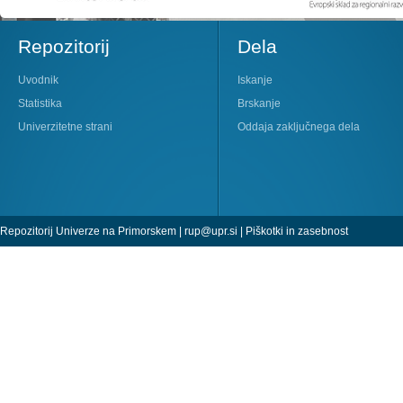
Repozitorij
Dela
Uvodnik
Iskanje
Statistika
Brskanje
Univerzitetne strani
Oddaja zaključnega dela
Repozitorij Univerze na Primorskem |
rup@upr.si
|
Piškotki in zasebnost