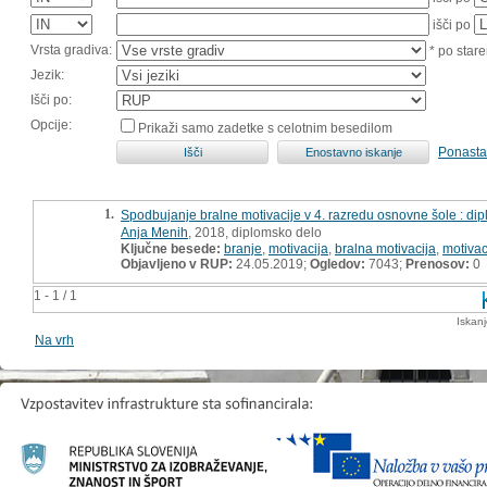
išči po
Vrsta gradiva:
* po stare
Jezik:
Išči po:
Opcije:
Prikaži samo zadetke s celotnim besedilom
Ponasta
1.
Spodbujanje bralne motivacije v 4. razredu osnovne šole : di
Anja Menih
, 2018, diplomsko delo
Ključne besede:
branje
,
motivacija
,
bralna motivacija
,
motivac
Objavljeno v RUP:
24.05.2019;
Ogledov:
7043;
Prenosov:
0
1 - 1 / 1
Iskan
Na vrh