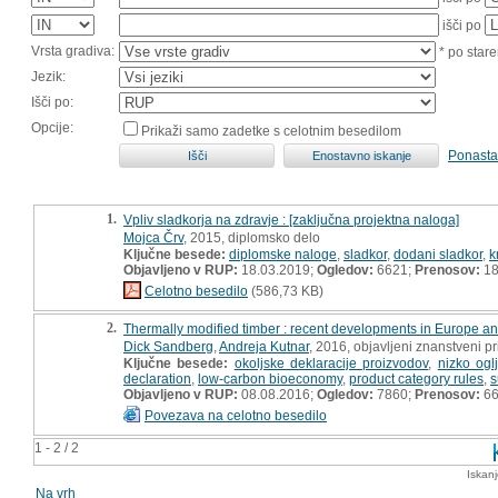
išči po
Vrsta gradiva:
* po stare
Jezik:
Išči po:
Opcije:
Prikaži samo zadetke s celotnim besedilom
Ponasta
1.
Vpliv sladkorja na zdravje : [zaključna projektna naloga]
Mojca Črv
, 2015, diplomsko delo
Ključne besede:
diplomske naloge
,
sladkor
,
dodani sladkor
,
k
Objavljeno v RUP:
18.03.2019;
Ogledov:
6621;
Prenosov:
18
Celotno besedilo
(586,73 KB)
2.
Thermally modified timber : recent developments in Europe a
Dick Sandberg
,
Andreja Kutnar
, 2016, objavljeni znanstveni p
Ključne besede:
okoljske deklaracije proizvodov
,
nizko ogl
declaration
,
low-carbon bioeconomy
,
product category rules
,
s
Objavljeno v RUP:
08.08.2016;
Ogledov:
7860;
Prenosov:
6
Povezava na celotno besedilo
1 - 2 / 2
Iskan
Na vrh