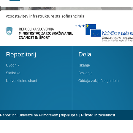
Repozitorij
Dela
Uvodnik
Iskanje
Statistika
Brskanje
Univerzitetne strani
Oddaja zaključnega dela
Repozitorij Univerze na Primorskem |
rup@upr.si
|
Piškotki in zasebnost