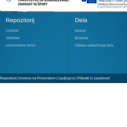
Repozitorij
Dela
Uvodnik
Iskanje
Statistika
Brskanje
Univerzitetne strani
Oddaja zaključnega dela
Repozitorij Univerze na Primorskem |
rup@upr.si
|
Piškotki in zasebnost