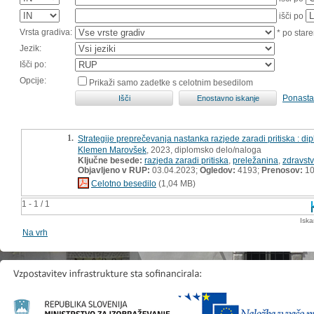
išči po
Vrsta gradiva:
* po stare
Jezik:
Išči po:
Opcije:
Prikaži samo zadetke s celotnim besedilom
Ponasta
1.
Strategije preprečevanja nastanka razjede zaradi pritiska : d
Klemen Marovšek
, 2023, diplomsko delo/naloga
Ključne besede:
razjeda zaradi pritiska
,
preležanina
,
zdravst
Objavljeno v RUP:
03.04.2023;
Ogledov:
4193;
Prenosov:
10
Celotno besedilo
(1,04 MB)
1 - 1 / 1
Iska
Na vrh