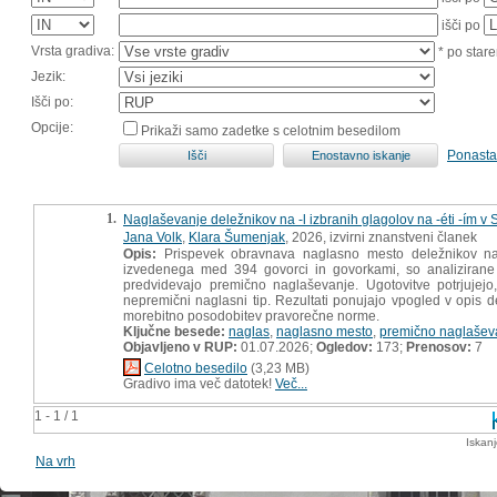
išči po
Vrsta gradiva:
* po stare
Jezik:
Išči po:
Opcije:
Prikaži samo zadetke s celotnim besedilom
Ponasta
1.
Naglaševanje deležnikov na -l izbranih glagolov na -éti -ím v
Jana Volk
,
Klara Šumenjak
, 2026, izvirni znanstveni članek
Opis:
Prispevek obravnava naglasno mesto deležnikov na 
izvedenega med 394 govorci in govorkami, so analizirane n
predvidevajo premično naglaševanje. Ugotovitve potrjujejo
nepremični naglasni tip. Rezultati ponujajo vpogled v opis d
morebitno posodobitev pravorečne norme.
Ključne besede:
naglas
,
naglasno mesto
,
premično naglašev
Objavljeno v RUP:
01.07.2026;
Ogledov:
173;
Prenosov:
7
Celotno besedilo
(3,23 MB)
Gradivo ima več datotek!
Več...
1 - 1 / 1
Iskan
Na vrh