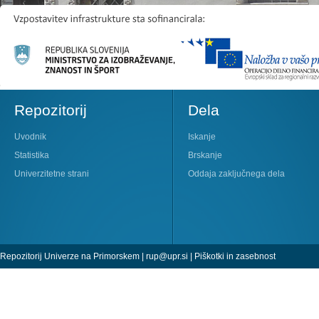
Repozitorij
Dela
Uvodnik
Iskanje
Statistika
Brskanje
Univerzitetne strani
Oddaja zaključnega dela
Repozitorij Univerze na Primorskem |
rup@upr.si
|
Piškotki in zasebnost