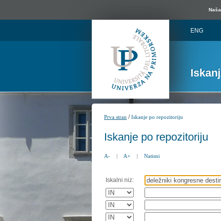
Naša 
ENG
Iskan
/
Prva stran
Iskanje po repozitoriju
Iskanje po repozitoriju
A-
|
A+
|
Natisni
Iskalni niz: