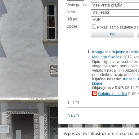
Vrsta gradiva:
Jezik:
Išči po:
Opcije:
Prikaži samo zadetke s 
1.
Kongresna dejavnost : vidiki
Marijana Sikošek
, 2017, zn
Opis:
Ugotovitve vsebinske a
vloga tako pred ponudnike st
veljalo v nadaljnjih prizade
ponudniki izražajo določene
Ključne besede:
turizem
,
knjige
Objavljeno v RUP:
08.11.2
Celotno besedilo
(1,96 
1 - 1 / 1
Na vrh