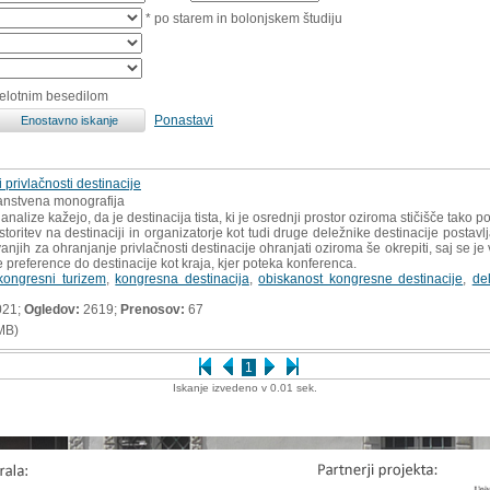
* po starem in bolonjskem študiju
celotnim besedilom
Ponastavi
 privlačnosti destinacije
anstvena monografija
nalize kažejo, da je destinacija tista, ki je osrednji prostor oziroma stičišče tak
oritev na destinaciji in organizatorje kot tudi druge deležnike destinacije postavlja
vanjih za ohranjanje privlačnosti destinacije ohranjati oziroma še okrepiti, saj se je
 preference do destinacije kot kraja, kjer poteka konferenca.
kongresni turizem
,
kongresna destinacija
,
obiskanost kongresne destinacije
,
de
021;
Ogledov:
2619;
Prenosov:
67
MB)
1
Iskanje izvedeno v 0.01 sek.