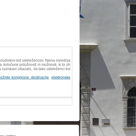
o ponudnikov kot udeležencev. Njena osrednja
 določene priložnosti in možnosti, ki bi jih
 v raziskavi izkazalo, da tako udeleženci kot
ležniki kongresne destinacije
,
elektronske