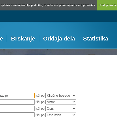
spletna stran uporablja piškotke, za nekatere potrebujemo vašo privolitev.
Uredi privolitev
je
Brskanje
Oddaja dela
Statistika
išči po
išči po
išči po
išči po