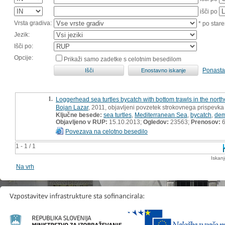
išči po
Vrsta gradiva:
* po stare
Jezik:
Išči po:
Opcije:
Prikaži samo zadetke s celotnim besedilom
Ponasta
1.
Loggerhead sea turtles bycatch with bottom trawls in the north
Bojan Lazar
, 2011, objavljeni povzetek strokovnega prispevka
Ključne besede:
sea turtles
,
Mediterranean Sea
,
bycatch
,
dem
Objavljeno v RUP:
15.10.2013;
Ogledov:
23563;
Prenosov:
6
Povezava na celotno besedilo
1 - 1 / 1
Iskan
Na vrh