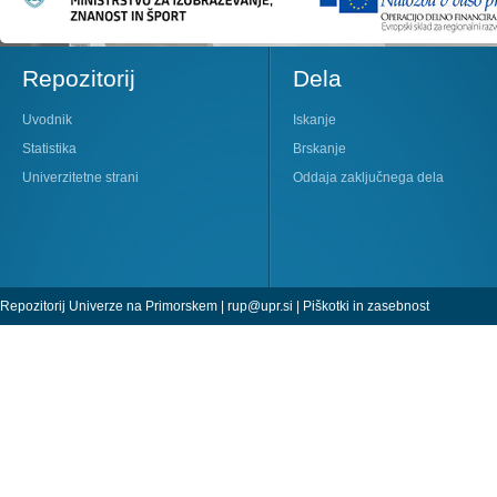
Repozitorij
Dela
Uvodnik
Iskanje
Statistika
Brskanje
Univerzitetne strani
Oddaja zaključnega dela
Repozitorij Univerze na Primorskem |
rup@upr.si
|
Piškotki in zasebnost