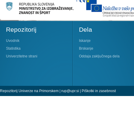
Repozitorij
Dela
Uvodnik
Iskanje
Statistika
Brskanje
Univerzitetne strani
Oddaja zaključnega dela
Repozitorij Univerze na Primorskem |
rup@upr.si
|
Piškotki in zasebnost