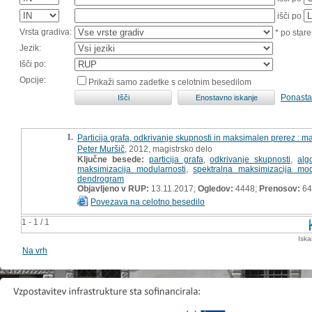
išči po
Vrsta gradiva:
* po stare
Jezik:
Išči po:
Opcije:
Prikaži samo zadetke s celotnim besedilom
Ponasta
1.
Particija grafa, odkrivanje skupnosti in maksimalen prerez : m
Peter Muršič
, 2012, magistrsko delo
Ključne besede:
particija grafa
,
odkrivanje skupnosti
,
alg
maksimizacija modularnosti
,
spektralna maksimizacija mod
dendrogram
Objavljeno v RUP:
13.11.2017;
Ogledov:
4448;
Prenosov:
64
Povezava na celotno besedilo
1 - 1 / 1
Iska
Na vrh