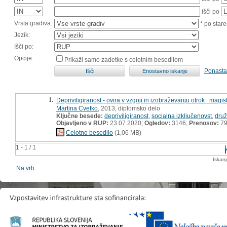
išči po
Vrsta gradiva:
* po stare
Jezik:
Išči po:
Opcije:
Prikaži samo zadetke s celotnim besedilom
Ponasta
1.
Depriviligiranost - ovira v vzgoji in izobraževanju otrok : magis
Martina Cvetko
, 2013, diplomsko delo
Ključne besede:
depriviligiranost
,
socialna izključenovst
,
druž
Objavljeno v RUP:
23.07.2020;
Ogledov:
3146;
Prenosov:
7
Celotno besedilo
(1,06 MB)
1 - 1 / 1
Iskan
Na vrh