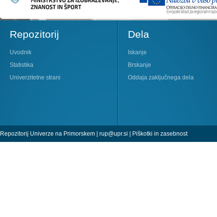
Repozitorij
Dela
Uvodnik
Iskanje
Statistika
Brskanje
Univerzitetne strani
Oddaja zaključnega dela
Repozitorij Univerze na Primorskem |
rup@upr.si
|
Piškotki in zasebnost