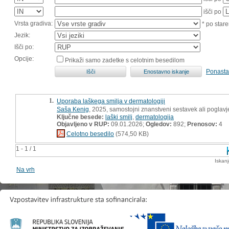
išči po
Vrsta gradiva:
* po stare
Jezik:
Išči po:
Opcije:
Prikaži samo zadetke s celotnim besedilom
Ponasta
1.
Uporaba laškega smilja v dermatologiji
Saša Kenig
, 2025, samostojni znanstveni sestavek ali poglavj
Ključne besede:
laški smilj
,
dermatologija
Objavljeno v RUP:
09.01.2026;
Ogledov:
892;
Prenosov:
4
Celotno besedilo
(574,50 KB)
1 - 1 / 1
Iskan
Na vrh