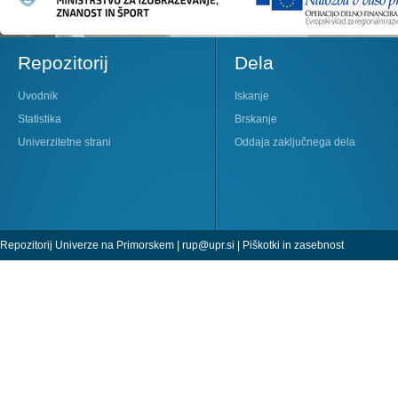
Repozitorij
Dela
Uvodnik
Iskanje
Statistika
Brskanje
Univerzitetne strani
Oddaja zaključnega dela
Repozitorij Univerze na Primorskem |
rup@upr.si
|
Piškotki in zasebnost