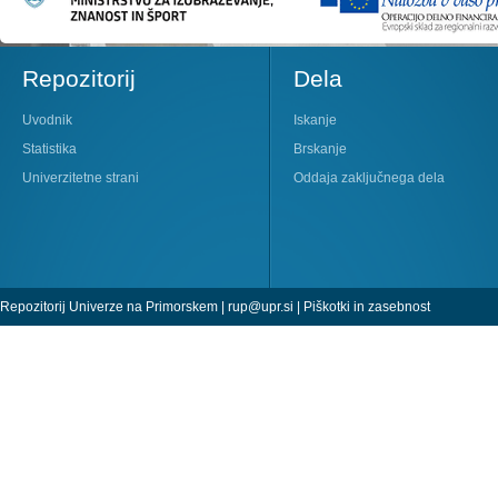
Repozitorij
Dela
Uvodnik
Iskanje
Statistika
Brskanje
Univerzitetne strani
Oddaja zaključnega dela
Repozitorij Univerze na Primorskem |
rup@upr.si
|
Piškotki in zasebnost