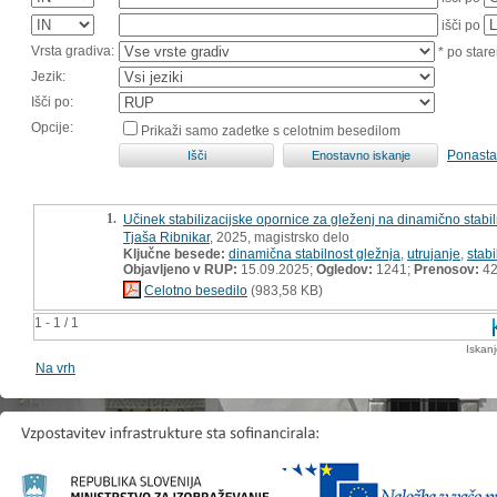
išči po
Vrsta gradiva:
* po stare
Jezik:
Išči po:
Opcije:
Prikaži samo zadetke s celotnim besedilom
Ponasta
1.
Učinek stabilizacijske opornice za gleženj na dinamično stabi
Tjaša Ribnikar
, 2025, magistrsko delo
Ključne besede:
dinamična stabilnost gležnja
,
utrujanje
,
stabi
Objavljeno v RUP:
15.09.2025;
Ogledov:
1241;
Prenosov:
4
Celotno besedilo
(983,58 KB)
1 - 1 / 1
Iskan
Na vrh