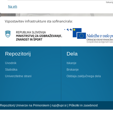
Iskan
Na vrh
Repozitorij
Dela
Uvodnik
Iskanje
Statistika
Brskanje
Univerzitetne strani
Oddaja zaključnega dela
Repozitorij Univerze na Primorskem |
rup@upr.si
|
Piškotki in zasebnost