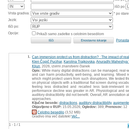
išči po
Vrsta gradiva:
* po stare
Jezik:
Išči po:
Opcije:
Prikaži samo zadetke s celotnim besedilom
Ponasta
1.
Can immersion protect us from distraction? : The impact of rea
Klen Čopič Pucihar
,
Karolina Trajkovska
,
Anuradhi Maheshya 
Kljun
, 2026, izvirni znanstveni članek
Opis:
While many digital distractions can be managed, real-worl
and can harm productivity, well-being, and learning. Mixed 
which might protect users from such disruptions. We tested t
on physical objects with a traditional flat screen during voca
feeling less distracted and recalled less task-irrelevant i
performance decline was greater in AR. Physiological and sel
auditory distractibility did not benefit. Overall, AR annotation
approaches.
Ključne besede:
distractions
,
auditory distractibility
,
augmented
Objavljeno v RUP:
15.05.2026;
Ogledov:
389;
Prenosov:
12
Celotno besedilo
(3,52 MB)
Gradivo ima več datotek!
Več...
1 - 1 / 1