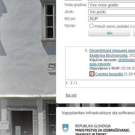
Vrsta gradiva:
Jezik:
Išči po:
Opcije:
Prikaži samo zadetke s 
1.
Decentrilized message appli
Ekaterina Bochvaroska
, 20
Ključne besede:
distribut
data integrity
Objavljeno v RUP:
05.08.2
Celotno besedilo
(2,28 
1 - 1 / 1
Na vrh