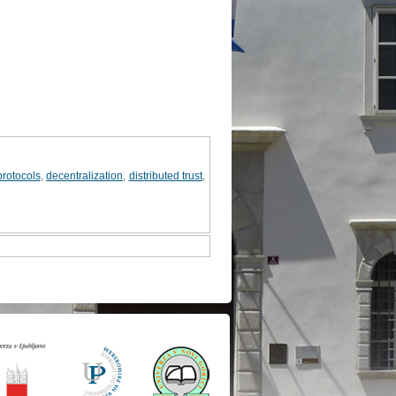
rotocols
,
decentralization
,
distributed trust
,