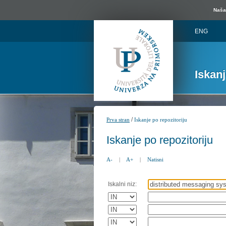
Naša 
ENG
Iskan
/
Prva stran
Iskanje po repozitoriju
Iskanje po repozitoriju
A-
|
A+
|
Natisni
Iskalni niz: