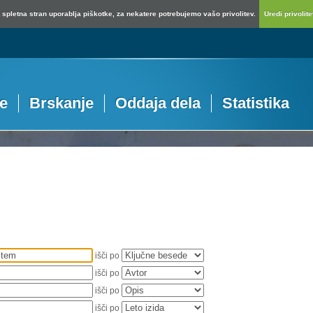
spletna stran uporablja piškotke, za nekatere potrebujemo vašo privolitev.
Uredi privolitev
je
Brskanje
Oddaja dela
Statistika
išči po
išči po
išči po
išči po