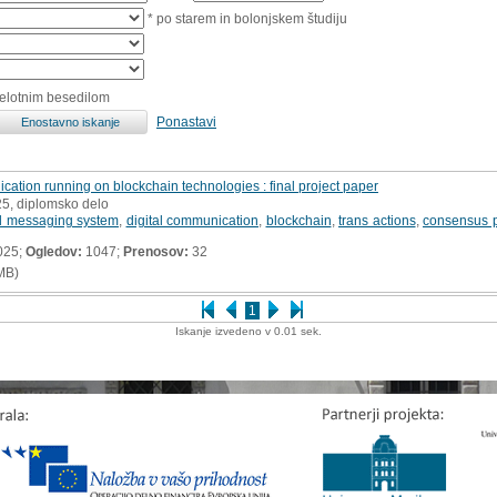
* po starem in bolonjskem študiju
celotnim besedilom
Ponastavi
cation running on blockchain technologies : final project paper
25, diplomsko delo
ed messaging system
,
digital communication
,
blockchain
,
trans actions
,
consensus p
025;
Ogledov:
1047;
Prenosov:
32
MB)
1
Iskanje izvedeno v 0.01 sek.