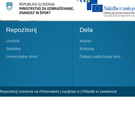
Repozitorij
Dela
Uvodnik
Iskanje
Statistika
Brskanje
Univerzitetne strani
Oddaja zaključnega dela
Repozitorij Univerze na Primorskem |
rup@upr.si
|
Piškotki in zasebnost