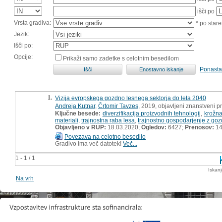
išči po
Vrsta gradiva:
* po stare
Jezik:
Išči po:
Opcije:
Prikaži samo zadetke s celotnim besedilom
Ponasta
1.
Vizija evropskega gozdno lesnega sektorja do leta 2040
Andreja Kutnar
,
Črtomir Tavzes
, 2019, objavljeni znanstveni p
Ključne besede:
diverzifikacija proizvodnih tehnologij
,
krožna
materiali
,
trajnostna raba lesa
,
trajnostno gospodarjenje z go
Objavljeno v RUP:
18.03.2020;
Ogledov:
6427;
Prenosov:
14
Povezava na celotno besedilo
Gradivo ima več datotek!
Več...
1 - 1 / 1
Iskan
Na vrh