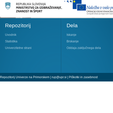
Repozitorij
Dela
Uvodnik
Iskanje
Statistika
Brskanje
Univerzitetne strani
Oddaja zaključnega dela
Repozitorij Univerze na Primorskem |
rup@upr.si
|
Piškotki in zasebnost