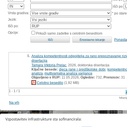
išči po
Vrsta gradiva:
* po stare
Jezik:
Išči po:
Opcije:
Prikaži samo zadetke s celotnim besedilom
Ponasta
1.
Analiza kompetentnosti odgojitelja za rano prepoznavanje rizi
disertacija
Tamara Viktoria Prelac
, 2026, doktorska disertacija
Ključne besede:
djeca rane i predškolske dobi
,
kompetentnos
analiza
,
multivarijatna analiza varijance
Objavljeno v RUP:
11.05.2026;
Ogledov:
732;
Prenosov:
31
Celotno besedilo
(1,92 MB)
1 - 1 / 1
Iskan
Na vrh