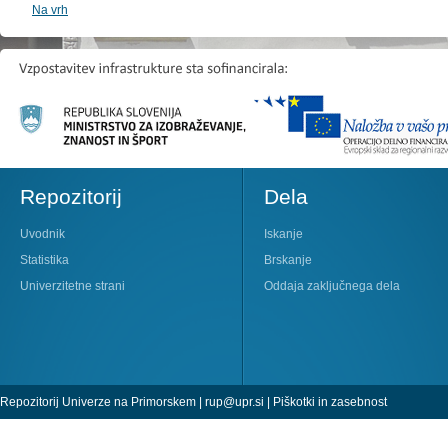
Na vrh
Repozitorij
Dela
Uvodnik
Iskanje
Statistika
Brskanje
Univerzitetne strani
Oddaja zaključnega dela
Repozitorij Univerze na Primorskem |
rup@upr.si
|
Piškotki in zasebnost