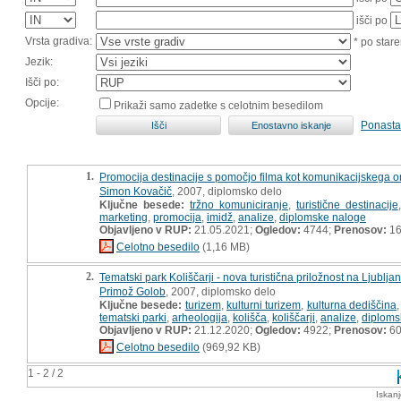
išči po
Vrsta gradiva:
* po stare
Jezik:
Išči po:
Opcije:
Prikaži samo zadetke s celotnim besedilom
Ponasta
1.
Promocija destinacije s pomočjo filma kot komunikacijskega o
Simon Kovačič
, 2007, diplomsko delo
Ključne besede:
tržno komuniciranje
,
turistične destinacije
marketing
,
promocija
,
imidž
,
analize
,
diplomske naloge
Objavljeno v RUP:
21.05.2021;
Ogledov:
4744;
Prenosov:
16
Celotno besedilo
(1,16 MB)
2.
Tematski park Koliščarji - nova turistična priložnost na Ljubl
Primož Golob
, 2007, diplomsko delo
Ključne besede:
turizem
,
kulturni turizem
,
kulturna dediščina
tematski parki
,
arheologija
,
kolišča
,
koliščarji
,
analize
,
diploms
Objavljeno v RUP:
21.12.2020;
Ogledov:
4922;
Prenosov:
6
Celotno besedilo
(969,92 KB)
1 - 2 / 2
Iskan