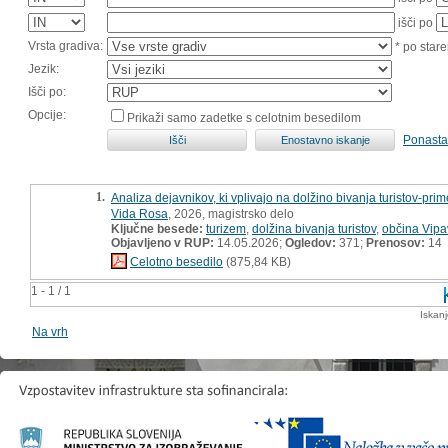
išči po
Vrsta gradiva:
* po stare
Jezik:
Išči po:
Opcije:
Prikaži samo zadetke s celotnim besedilom
Ponasta
1.
Analiza dejavnikov, ki vplivajo na dolžino bivanja turistov-pri
Vida Rosa
, 2026, magistrsko delo
Ključne besede:
turizem
,
dolžina bivanja turistov
,
občina Vipa
Objavljeno v RUP:
14.05.2026;
Ogledov:
371;
Prenosov:
14
Celotno besedilo
(875,84 KB)
1 - 1 / 1
Iskan
Na vrh