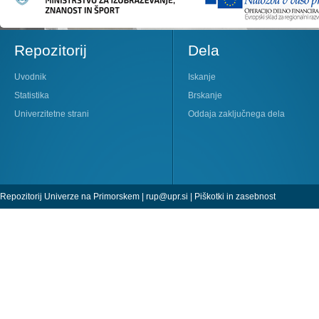
Repozitorij
Dela
Uvodnik
Iskanje
Statistika
Brskanje
Univerzitetne strani
Oddaja zaključnega dela
Repozitorij Univerze na Primorskem |
rup@upr.si
|
Piškotki in zasebnost