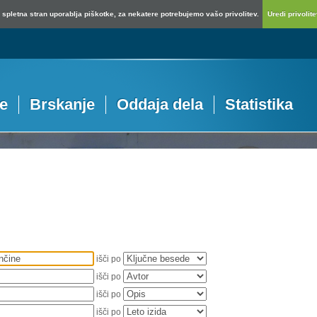
spletna stran uporablja piškotke, za nekatere potrebujemo vašo privolitev.
Uredi privolitev
je
Brskanje
Oddaja dela
Statistika
išči po
išči po
išči po
išči po