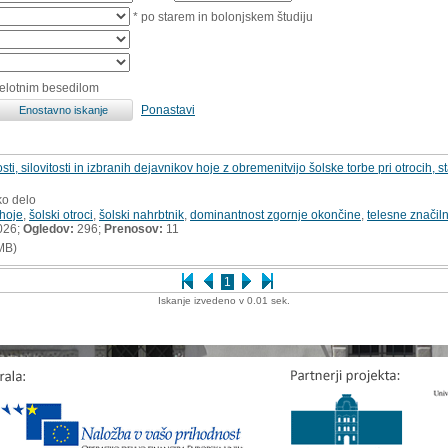
* po starem in bolonjskem študiju
celotnim besedilom
Ponastavi
ti, silovitosti in izbranih dejavnikov hoje z obremenitvijo šolske torbe pri otrocih, st
ko delo
 hoje
,
šolski otroci
,
šolski nahrbtnik
,
dominantnost zgornje okončine
,
telesne značiln
026;
Ogledov:
296;
Prenosov:
11
MB)
1
Iskanje izvedeno v 0.01 sek.