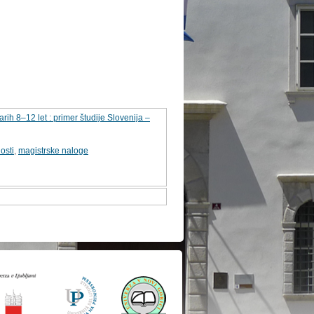
arih 8–12 let : primer študije Slovenija –
osti
,
magistrske naloge