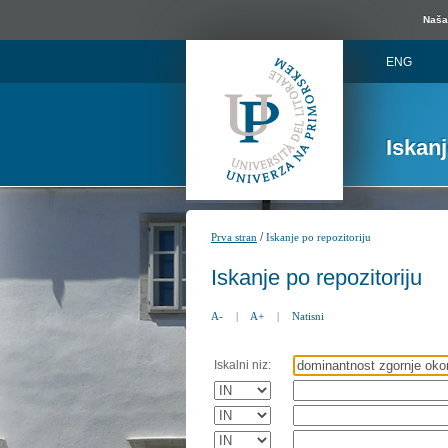
Naša 
ENG
Iskan
/
Prva stran
Iskanje po repozitoriju
Iskanje po repozitoriju
A-
|
A+
|
Natisni
Iskalni niz: