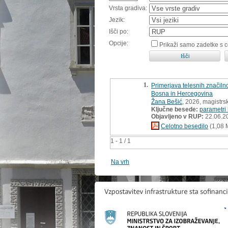
Vrsta gradiva:
Jezik:
Išči po:
Opcije:
Prikaži samo zadetke s 
1.
Primerjava telesnih značilnos
Bosna in Hercegovina
Žana Bešić
, 2026, magistrs
Ključne besede:
parametri
Objavljeno v RUP:
22.06.2
Celotno besedilo
(1,08 
1 - 1 / 1
Na vrh