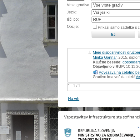
Vrsta gradiva:
Jezik:
Išči po:
Opcije:
Prikaži samo zadetke s 
1.
Meje dispozitivnosti družb
Minka Gortnar
, 2015, diplo
Ključne besede:
gospodars
Objavljeno v RUP:
10.11.2
Povezava na celotno be
Gradivo ima več datotek!
Ve
1 - 1 / 1
Na vrh