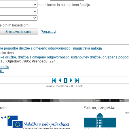
* po starem in bolonjskem študiju
celotnim besedilom
Ponastavi
ene pogodbe družbe z omejeno odgovornostjo : magistrska naloga
msko delo
ke družbe
,
družba z omejeno odgovornostjo
,
ustanovitev družbe
,
družbena pogod
016;
Ogledov:
7995;
Prenosov:
224
sedilo
č...
1
Iskanje izvedeno v 0.01 sek.