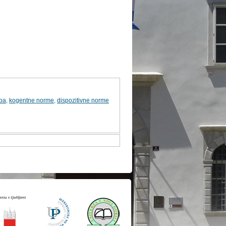
ba
,
kogentne norme
,
dispozitivne norme