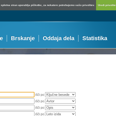
spletna stran uporablja piškotke, za nekatere potrebujemo vašo privolitev.
Uredi privolitev
je
Brskanje
Oddaja dela
Statistika
išči po
išči po
išči po
išči po