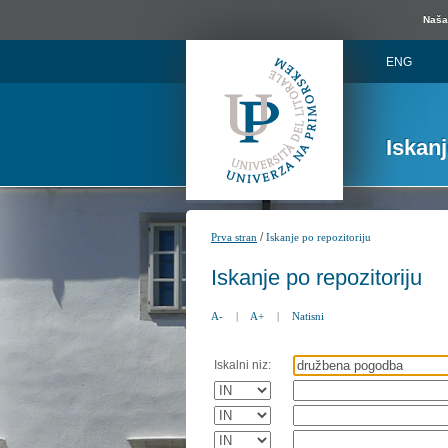
Naša 
ENG
Iskan
/
Prva stran
Iskanje po repozitoriju
Iskanje po repozitoriju
A-
|
A+
|
Natisni
Iskalni niz: