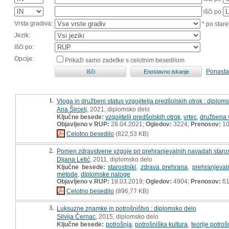
išči po
Vrsta gradiva:
* po stare
Jezik:
Išči po:
Opcije:
Prikaži samo zadetke s celotnim besedilom
Ponasta
1.
Vloga in družbeni status vzgojitelja predšolskih otrok : diplo
Ana Šircelj
, 2021, diplomsko delo
Ključne besede:
vzgojitelji predšolskih otrok
,
vrtec
,
družbena 
Objavljeno v RUP:
28.04.2021;
Ogledov:
3224;
Prenosov:
10
Celotno besedilo
(822,53 KB)
2.
Pomen zdravstvene vzgoje pri prehranjevalnih navadah staros
Dijana Letić
, 2011, diplomsko delo
Ključne besede:
starostniki
,
zdrava prehrana
,
prehranjeva
metode
,
diplomske naloge
Objavljeno v RUP:
18.03.2019;
Ogledov:
4904;
Prenosov:
6
Celotno besedilo
(896,77 KB)
3.
Luksuzne znamke in potrošništvo : diplomsko delo
Silvija Černac
, 2015, diplomsko delo
Ključne besede:
potrošnja
,
potrošniška kultura
,
teorije potroš