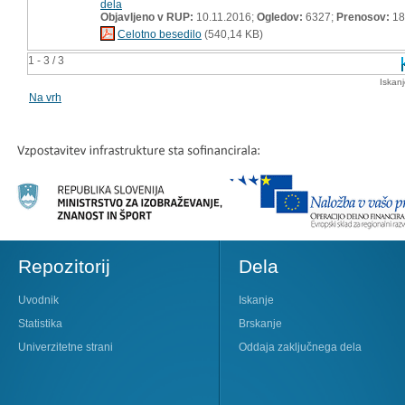
dela
Objavljeno v RUP:
10.11.2016;
Ogledov:
6327;
Prenosov:
18
Celotno besedilo
(540,14 KB)
1 - 3 / 3
Iskan
Na vrh
Repozitorij
Dela
Uvodnik
Iskanje
Statistika
Brskanje
Univerzitetne strani
Oddaja zaključnega dela