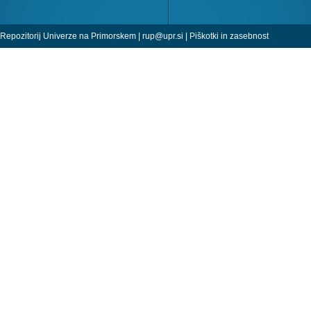
Repozitorij Univerze na Primorskem |
rup@upr.si
|
Piškotki in zasebnost