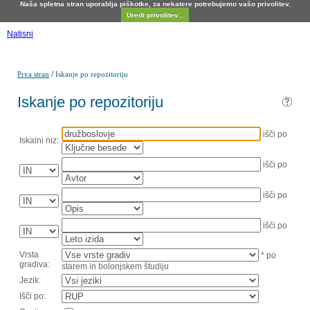
Naša spletna stran uporablja piškotke, za nekatere potrebujemo vašo privolitev.
Uredi privolitev...
Natisni
/
Prva stran
Iskanje po repozitoriju
Iskanje po repozitoriju
išči po
Iskalni niz:
išči po
išči po
išči po
Vrsta
* po
gradiva:
starem in bolonjskem študiju
Jezik:
Išči po: