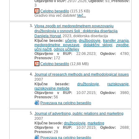
Objavljeno v RUP:
29.07.2026;
Ogledov:
93;
Prenosov:
3
Celotno besedilo
(115,15 KB)
Gradivo ima več datotek!
Več...
3.
Vloga zgodb pri medpredmetnem povezovanju
družboslovja v osnovni šoli : doktorska disertacija
Danijela Horvat
, 2023, doktorska disertacija
Ključne besede:
učenje
,
družboslovje
,
transfer znanja
,
medpredmetne povezave
,
didaktični sklopi
,
zgodbe
,
učni načrti
,
odnos učiteljev
Objavljeno v RUP:
22.06.2023;
Ogledov:
4780;
Prenosov:
172
Celotno besedilo
(12,88 MB)
4.
Journal of research methods and methodological issues
2007
Ključne besede:
družboslovje
,
raziskovanje
,
raziskovalne metode
Objavljeno v RUP:
10.07.2015;
Ogledov:
3980;
Prenosov:
56
Povezava na celotno besedilo
5.
Journal of advertising, public relations and marketing
2007
Ključne besede:
družboslovje
,
marketing
Objavljeno v RUP:
10.07.2015;
Ogledov:
2688;
Prenosov:
29
Povezava na celotno besedilo