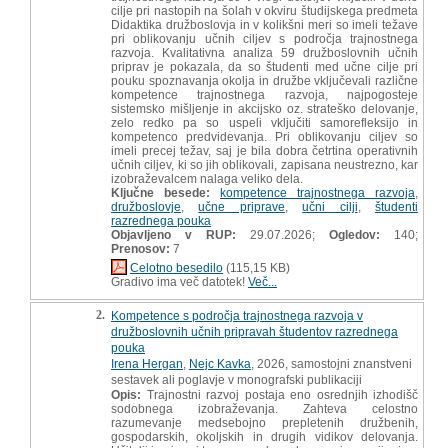
cilje pri nastopih na šolah v okviru študijskega predmeta
Didaktika družboslovja in v kolikšni meri so imeli težave
pri oblikovanju učnih ciljev s področja trajnostnega
razvoja. Kvalitativna analiza 59 družboslovnih učnih
priprav je pokazala, da so študenti med učne cilje pri
pouku spoznavanja okolja in družbe vključevali različne
kompetence trajnostnega razvoja, najpogosteje
sistemsko mišljenje in akcijsko oz. strateško delovanje,
zelo redko pa so uspeli vključiti samorefleksijo in
kompetenco predvidevanja. Pri oblikovanju ciljev so
imeli precej težav, saj je bila dobra četrtina operativnih
učnih ciljev, ki so jih oblikovali, zapisana neustrezno, kar
izobraževalcem nalaga veliko dela.
Ključne besede:
kompetence trajnostnega razvoja
,
družboslovje
,
učne priprave
,
učni cilji
,
študenti
razrednega pouka
Objavljeno v RUP:
29.07.2026;
Ogledov:
140;
Prenosov:
7
Celotno besedilo
(115,15 KB)
Gradivo ima več datotek!
Več...
2.
Kompetence s področja trajnostnega razvoja v
družboslovnih učnih pripravah študentov razrednega
pouka
Irena Hergan
,
Nejc Kavka
, 2026, samostojni znanstveni
sestavek ali poglavje v monografski publikaciji
Opis:
Trajnostni razvoj postaja eno osrednjih izhodišč
sodobnega izobraževanja. Zahteva celostno
razumevanje medsebojno prepletenih družbenih,
gospodarskih, okoljskih in drugih vidikov delovanja.