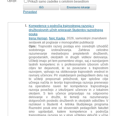
Opcije:
Prikaži samo zadetke s celotnim besedilom
Ponastavi
1.
Kompetence s področja trajnostnega razvoja v
družboslovnih učnih pripravah študentov razrednega
pouka
Irena Hergan
,
Nejc Kavka
, 2026, samostojni znanstveni
sestavek ali poglavje v monografski publikaciji
Opis:
Trajnostni razvoj postaja eno osrednjih izhodišč
sodobnega izobraževanja. Zahteva celostno
razumevanje medsebojno prepletenih družbenih,
gospodarskih, okoljskih in drugih vidikov delovanja.
Učitelji imajo pri tem pomembno vlogo, saj z razvijanjem
lastnih kompetenc in s profesionalnim izborom učnih
ciljev ter dejavnosti, ki so povezane s trajnostnim
razvojem, vplivajo na oblikovanje trajnostnih vrednot in
ravnanj učencev. Pri vsakdanjem pedagoškem delu naj
bi učitelji prepoznali priložnosti, kjer splošne cilje
učnega načrta in teorijo trajnostnega razvoja prenesejo
na operativno raven ter kompetence trajnostnega
razvoja povežejo z izkušnjami učencev in z lokalnim
okoljem. S tem učence pripravljajo na odgovorno
delovanje v družbi, ki temelji na razumevanju
dolgoročnih posledic družbenih in okoljskih odločitev. V
raziskavi s študenti 4. letnika študijskega programa
Razredni pouk ene od slovenskih pedagoških fakultet
smo ugotavljali, katere kompetence s področja
trajnostnega razvoja so v vlogi učiteljev vključili v učne