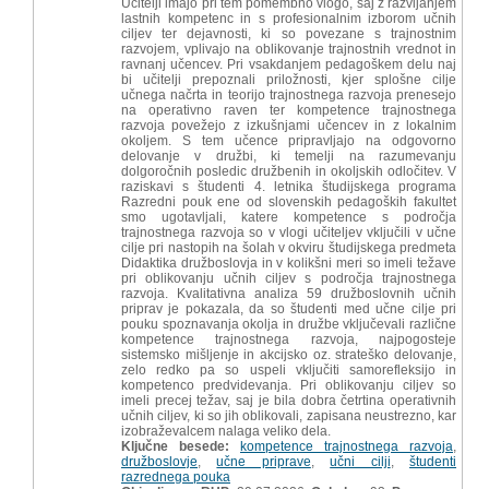
Učitelji imajo pri tem pomembno vlogo, saj z razvijanjem
lastnih kompetenc in s profesionalnim izborom učnih
ciljev ter dejavnosti, ki so povezane s trajnostnim
razvojem, vplivajo na oblikovanje trajnostnih vrednot in
ravnanj učencev. Pri vsakdanjem pedagoškem delu naj
bi učitelji prepoznali priložnosti, kjer splošne cilje
učnega načrta in teorijo trajnostnega razvoja prenesejo
na operativno raven ter kompetence trajnostnega
razvoja povežejo z izkušnjami učencev in z lokalnim
okoljem. S tem učence pripravljajo na odgovorno
delovanje v družbi, ki temelji na razumevanju
dolgoročnih posledic družbenih in okoljskih odločitev. V
raziskavi s študenti 4. letnika študijskega programa
Razredni pouk ene od slovenskih pedagoških fakultet
smo ugotavljali, katere kompetence s področja
trajnostnega razvoja so v vlogi učiteljev vključili v učne
cilje pri nastopih na šolah v okviru študijskega predmeta
Didaktika družboslovja in v kolikšni meri so imeli težave
pri oblikovanju učnih ciljev s področja trajnostnega
razvoja. Kvalitativna analiza 59 družboslovnih učnih
priprav je pokazala, da so študenti med učne cilje pri
pouku spoznavanja okolja in družbe vključevali različne
kompetence trajnostnega razvoja, najpogosteje
sistemsko mišljenje in akcijsko oz. strateško delovanje,
zelo redko pa so uspeli vključiti samorefleksijo in
kompetenco predvidevanja. Pri oblikovanju ciljev so
imeli precej težav, saj je bila dobra četrtina operativnih
učnih ciljev, ki so jih oblikovali, zapisana neustrezno, kar
izobraževalcem nalaga veliko dela.
Ključne besede:
kompetence trajnostnega razvoja
,
družboslovje
,
učne priprave
,
učni cilji
,
študenti
razrednega pouka