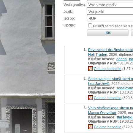
Vrsta gradiva:
Jezik:
Išči po:
Opcije:
Prikaži samo zadetke s 
1.
Povezanost družinske socia
Neli Truden
, 2026, diploms
Ključne besede:
odnosi
,
na
Objavljeno v RUP:
01.04.2
Celotno besedilo
(1,37 
2.
Sodelovanje s starši skozi o
Lea Janževič
, 2025, diplom
Ključne besede:
sodelovanj
Objavljeno v RUP:
13.10.2
Celotno besedilo
(520,6
3.
Vpliv starševskega stresa n
Manca Osovnikar
, 2025, ma
Ključne besede:
starševski
Objavljeno v RUP:
19.08.2
Celotno besedilo
(672,6