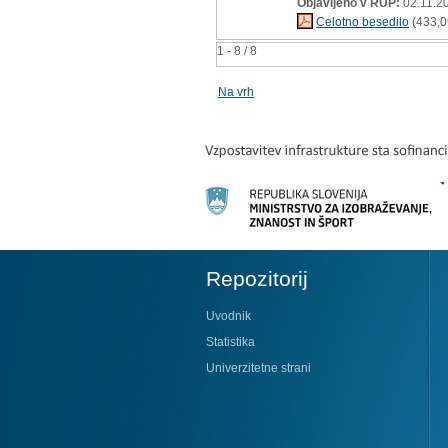
Objavljeno v RUP:
02.11.2
Celotno besedilo
(433,0
1 - 8 / 8
Na vrh
Repozitorij
Uvodnik
Statistika
Univerzitetne strani