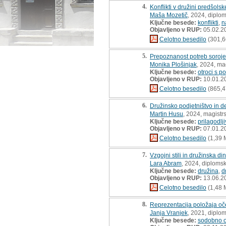
4.
Konflikti v družini predšols
Maša Mozetič
, 2024, diplo
Ključne besede:
konflikti
,
n
Objavljeno v RUP:
05.02.2
Celotno besedilo
(301,6
5.
Prepoznanost potreb sorojen
Monika Plošinjak
, 2024, ma
Ključne besede:
otroci s 
Objavljeno v RUP:
10.01.2
Celotno besedilo
(865,4
6.
Družinsko podjetništvo in de
Martin Husu
, 2024, magistr
Ključne besede:
prilagodlji
Objavljeno v RUP:
07.01.2
Celotno besedilo
(1,39 
7.
Vzgojni stili in družinska d
Lara Abram
, 2024, diploms
Ključne besede:
družina
,
d
Objavljeno v RUP:
13.06.2
Celotno besedilo
(1,48 
8.
Reprezentacija položaja oč
Janja Vranjek
, 2021, diplo
Ključne besede:
sodobno o