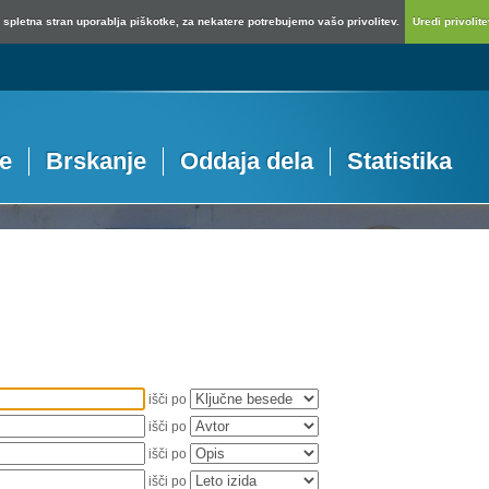
spletna stran uporablja piškotke, za nekatere potrebujemo vašo privolitev.
Uredi privolitev
je
Brskanje
Oddaja dela
Statistika
išči po
išči po
išči po
išči po