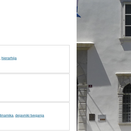
,
hierarhija
dinamika
,
dejavniki tveganja