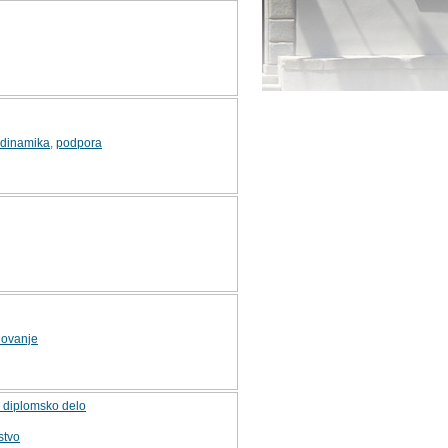
 dinamika
,
podpora
novanje
: diplomsko delo
stvo