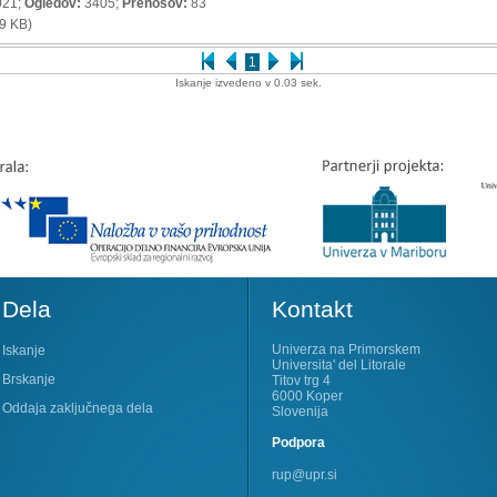
021;
Ogledov:
3405;
Prenosov:
83
9 KB)
1
Iskanje izvedeno v 0.03 sek.
Dela
Kontakt
Univerza na Primorskem
Iskanje
Universita' del Litorale
Brskanje
Titov trg 4
6000 Koper
Oddaja zaključnega dela
Slovenija
Podpora
rup@upr.si