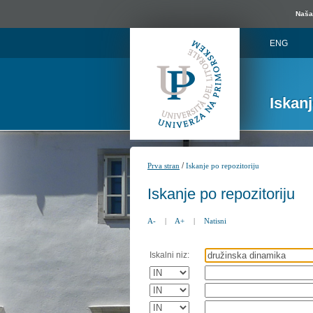
Naša 
ENG
Iskan
/
Prva stran
Iskanje po repozitoriju
Iskanje po repozitoriju
A-
|
A+
|
Natisni
Iskalni niz: