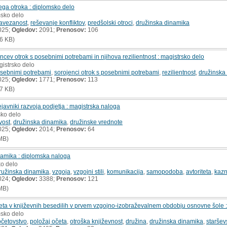
kega otroka : diplomsko delo
msko delo
avezanost
,
reševanje konfliktov
,
predšolski otroci
,
družinska dinamika
025;
Ogledov:
2091;
Prenosov:
106
6 KB)
cev otrok s posebnimi potrebami in njihova rezilientnost : magistrsko delo
gistrsko delo
posebnimi potrebami
,
sorojenci otrok s posebnimi potrebami
,
rezilientnost
,
družinska
025;
Ogledov:
1771;
Prenosov:
113
7 KB)
javniki razvoja podjetja : magistrska naloga
sko delo
vost
,
družinska dinamika
,
družinske vrednote
025;
Ogledov:
2014;
Prenosov:
64
MB)
inamika : diplomska naloga
ko delo
ružinska dinamika
,
vzgoja
,
vzgojni stili
,
komunikacija
,
samopodoba
,
avtoriteta
,
kaz
024;
Ogledov:
3388;
Prenosov:
121
MB)
eta v književnih besedilih v prvem vzgojno-izobraževalnem obdobju osnovne šole 
msko delo
četovstvo
,
položaj očeta
,
otroška književnost
,
družina
,
družinska dinamika
,
staršev