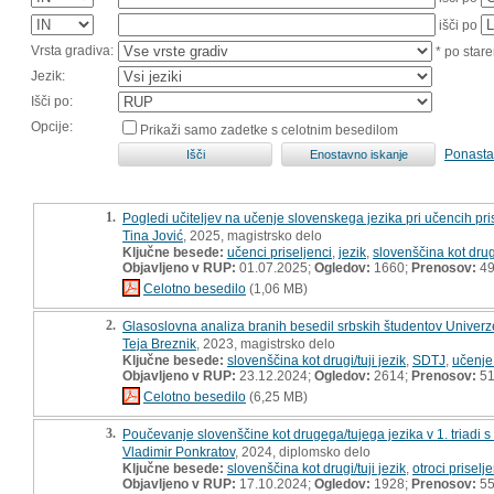
išči po
Vrsta gradiva:
* po stare
Jezik:
Išči po:
Opcije:
Prikaži samo zadetke s celotnim besedilom
Ponasta
1.
Pogledi učiteljev na učenje slovenskega jezika pri učencih pri
Tina Jović
, 2025, magistrsko delo
Ključne besede:
učenci priseljenci
,
jezik
,
slovenščina kot drug
Objavljeno v RUP:
01.07.2025;
Ogledov:
1660;
Prenosov:
4
Celotno besedilo
(1,06 MB)
2.
Glasoslovna analiza branih besedil srbskih študentov Univerz
Teja Breznik
, 2023, magistrsko delo
Ključne besede:
slovenščina kot drugi/tuji jezik
,
SDTJ
,
učenje
Objavljeno v RUP:
23.12.2024;
Ogledov:
2614;
Prenosov:
5
Celotno besedilo
(6,25 MB)
3.
Poučevanje slovenščine kot drugega/tujega jezika v 1. triadi 
Vladimir Ponkratov
, 2024, diplomsko delo
Ključne besede:
slovenščina kot drugi/tuji jezik
,
otroci priselj
Objavljeno v RUP:
17.10.2024;
Ogledov:
1928;
Prenosov:
5