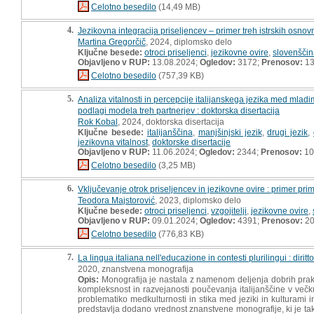
Celotno besedilo
(14,49 MB)
4.
Jezikovna integracija priseljencev – primer treh istrskih osnov
Martina Gregorčič
, 2024, diplomsko delo
Ključne besede:
otroci priseljenci
,
jezikovne ovire
,
slovenščina
Objavljeno v RUP:
13.08.2024;
Ogledov:
3172;
Prenosov:
13
Celotno besedilo
(757,39 KB)
5.
Analiza vitalnosti in percepcije italijanskega jezika med mladi
podlagi modela treh partnerjev : doktorska disertacija
Rok Kobal
, 2024, doktorska disertacija
Ključne besede:
italijanščina
,
manjšinjski jezik
,
drugi jezik
,
jezikovna vitalnost
,
doktorske disertacije
Objavljeno v RUP:
11.06.2024;
Ogledov:
2344;
Prenosov:
10
Celotno besedilo
(3,25 MB)
6.
Vključevanje otrok priseljencev in jezikovne ovire : primer pri
Teodora Majstorović
, 2023, diplomsko delo
Ključne besede:
otroci priseljenci
,
vzgojitelji
,
jezikovne ovire
,
Objavljeno v RUP:
09.01.2024;
Ogledov:
4391;
Prenosov:
20
Celotno besedilo
(776,83 KB)
7.
La lingua italiana nell'educazione in contesti plurilingui : diritt
2020, znanstvena monografija
Opis:
Monografija je nastala z namenom deljenja dobrih praks 
kompleksnost in razvejanosti poučevanja italijanščine v večkul
problematiko medkulturnosti in stika med jeziki in kulturami i
predstavlja dodano vrednost znanstvene monografije, ki je tak