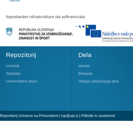
Repozitorij
Dela
Uvodnik
Iskanje
Statistika
Brskanje
Univerzitetne strani
Oddaja zaključnega dela
Repozitorij Univerze na Primorskem |
rup@upr.si
|
Piškotki in zasebnost