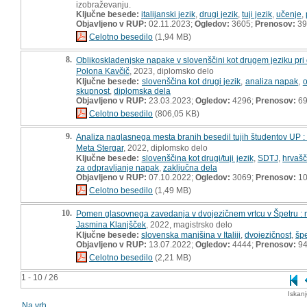
izobraževanju.
Ključne besede:
italijanski jezik
,
drugi jezik
,
tuji jezik
,
učenje
,
Objavljeno v RUP:
02.11.2023;
Ogledov:
3605;
Prenosov:
39
Celotno besedilo
(1,94 MB)
8.
Oblikoskladenjske napake v slovenščini kot drugem jeziku pri 
Polona Kavčič
, 2023, diplomsko delo
Ključne besede:
slovenščina kot drugi jezik
,
analiza napak
,
o
skupnost
,
diplomska dela
Objavljeno v RUP:
23.03.2023;
Ogledov:
4296;
Prenosov:
6
Celotno besedilo
(806,05 KB)
9.
Analiza naglasnega mesta branih besedil tujih študentov UP :
Meta Stergar
, 2022, diplomsko delo
Ključne besede:
slovenščina kot drugi/tuji jezik
,
SDTJ
,
hrvašč
za odpravljanje napak
,
zaključna dela
Objavljeno v RUP:
07.10.2022;
Ogledov:
3069;
Prenosov:
10
Celotno besedilo
(1,49 MB)
10.
Pomen glasovnega zavedanja v dvojezičnem vrtcu v Špetru : 
Jasmina Klanjšček
, 2022, magistrsko delo
Ključne besede:
slovenska manjšina v Italiji
,
dvojezičnost
,
špe
Objavljeno v RUP:
13.07.2022;
Ogledov:
4444;
Prenosov:
9
Celotno besedilo
(2,21 MB)
1 - 10 / 26
Iskan
Na vrh