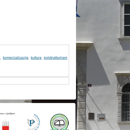
i
,
komercializacija
,
kultura
,
polstrukturirani