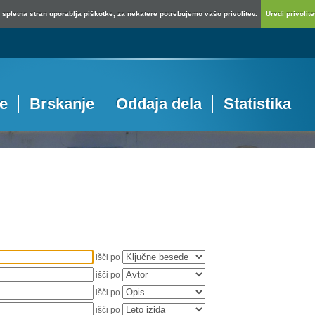
spletna stran uporablja piškotke, za nekatere potrebujemo vašo privolitev.
Uredi privolitev
je
Brskanje
Oddaja dela
Statistika
išči po
išči po
išči po
išči po