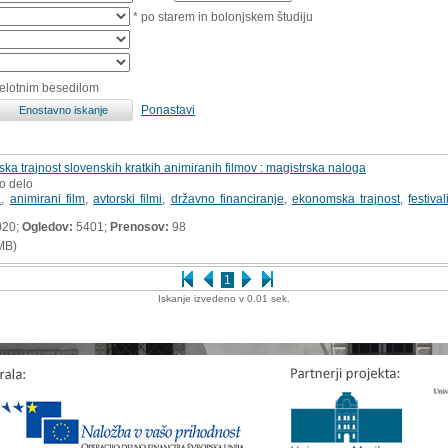
* po starem in bolonjskem študiju
celotnim besedilom
Ponastavi
ka trajnost slovenskih kratkih animiranih filmov : magistrska naloga
ko delo
a
,
animirani film
,
avtorski filmi
,
državno financiranje
,
ekonomska trajnost
,
festival
020;
Ogledov:
5401;
Prenosov:
98
MB)
1
Iskanje izvedeno v 0.01 sek.