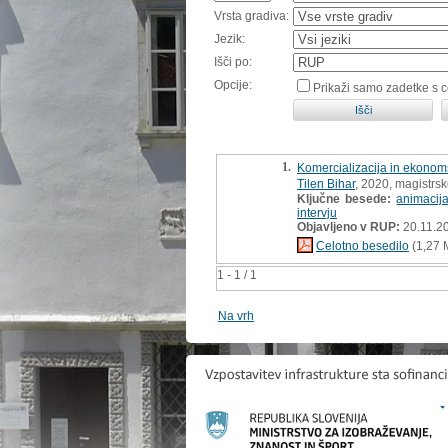
Vrsta gradiva:
Jezik:
Išči po:
Opcije:
Prikaži samo zadetke s 
1.
Komercializacija in ekonoms
Tilen Bihar
, 2020, magistrs
Ključne besede:
animacij
intervju
Objavljeno v RUP:
20.11.2
Celotno besedilo
(1,27 
1 - 1 / 1
Na vrh