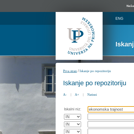
Naša 
ENG
Iskan
/
Prva stran
Iskanje po repozitoriju
Iskanje po repozitoriju
A-
|
A+
|
Natisni
Iskalni niz: