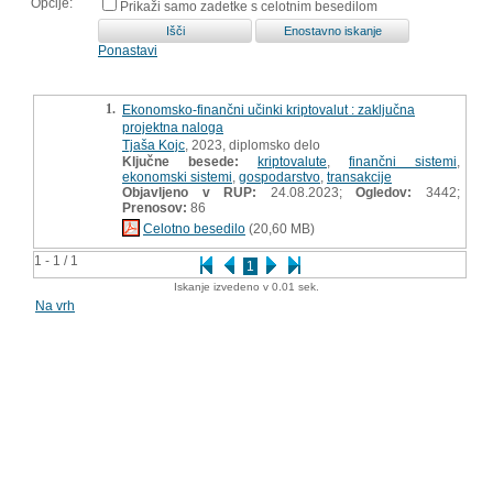
Opcije:
Prikaži samo zadetke s celotnim besedilom
Ponastavi
1.
Ekonomsko-finančni učinki kriptovalut : zaključna
projektna naloga
Tjaša Kojc
, 2023, diplomsko delo
Ključne besede:
kriptovalute
,
finančni sistemi
,
ekonomski sistemi
,
gospodarstvo
,
transakcije
Objavljeno v RUP:
24.08.2023;
Ogledov:
3442;
Prenosov:
86
Celotno besedilo
(20,60 MB)
1 - 1 / 1
1
Iskanje izvedeno v 0.01 sek.
Na vrh