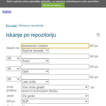
Naša spletna stran uporablja piškotke, za nekatere potrebujemo vašo privolitev.
Uredi privolitev...
Natisni
/
Prva stran
Iskanje po repozitoriju
Iskanje po repozitoriju
išči po
Iskalni niz:
išči po
išči po
išči po
Vrsta
* po
gradiva:
starem in bolonjskem študiju
Jezik:
Išči po: