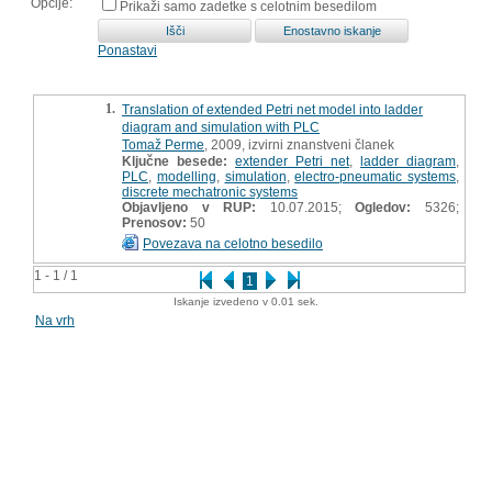
Opcije:
Prikaži samo zadetke s celotnim besedilom
Ponastavi
1.
Translation of extended Petri net model into ladder
diagram and simulation with PLC
Tomaž Perme
, 2009, izvirni znanstveni članek
Ključne besede:
extender Petri net
,
ladder diagram
,
PLC
,
modelling
,
simulation
,
electro-pneumatic systems
,
discrete mechatronic systems
Objavljeno v RUP:
10.07.2015;
Ogledov:
5326;
Prenosov:
50
Povezava na celotno besedilo
1 - 1 / 1
1
Iskanje izvedeno v 0.01 sek.
Na vrh