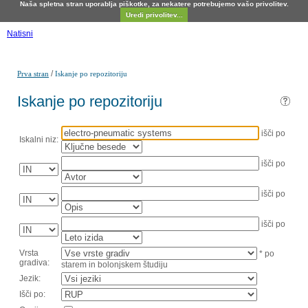
Naša spletna stran uporablja piškotke, za nekatere potrebujemo vašo privolitev.
Uredi privolitev...
Natisni
/
Prva stran
Iskanje po repozitoriju
Iskanje po repozitoriju
išči po
Iskalni niz:
išči po
išči po
išči po
Vrsta
* po
gradiva:
starem in bolonjskem študiju
Jezik:
Išči po: