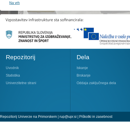
Na vrh
Repozitorij
Dela
Uvodnik
Iskanje
Statistika
Brskanje
Univerzitetne strani
Oddaja zaključnega dela
Repozitorij Univerze na Primorskem |
rup@upr.si
|
Piškotki in zasebnost