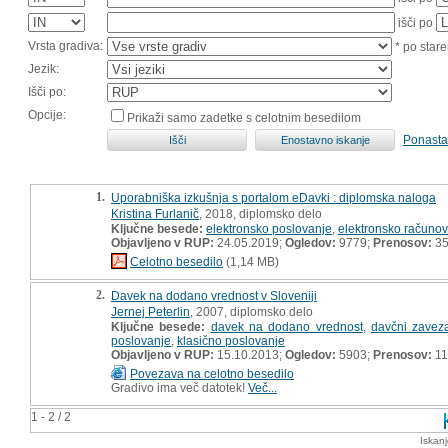
išči po
Vrsta gradiva:
* po stare
Jezik:
Išči po:
Opcije:
Prikaži samo zadetke s celotnim besedilom
Ponasta
1.
Uporabniška izkušnja s portalom eDavki : diplomska naloga
Kristina Furlanič
, 2018, diplomsko delo
Ključne besede:
elektronsko poslovanje
,
elektronsko računo
Objavljeno v RUP:
24.05.2019;
Ogledov:
9779;
Prenosov:
35
Celotno besedilo
(1,14 MB)
2.
Davek na dodano vrednost v Sloveniji
Jernej Peterlin
, 2007, diplomsko delo
Ključne besede:
davek na dodano vrednost
,
davčni zavez
poslovanje
,
klasično poslovanje
Objavljeno v RUP:
15.10.2013;
Ogledov:
5903;
Prenosov:
11
Povezava na celotno besedilo
Gradivo ima več datotek!
Več...
1 - 2 / 2
Iskan