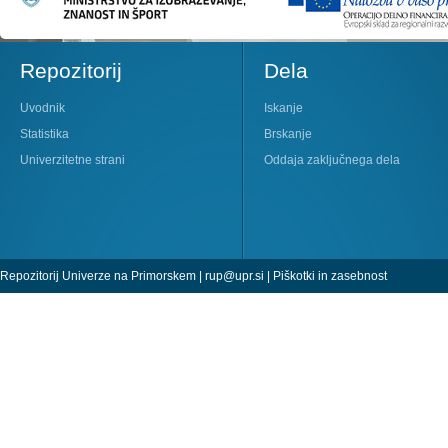
Repozitorij
Dela
Uvodnik
Iskanje
Statistika
Brskanje
Univerzitetne strani
Oddaja zaključnega dela
Repozitorij Univerze na Primorskem |
rup@upr.si
|
Piškotki in zasebnost