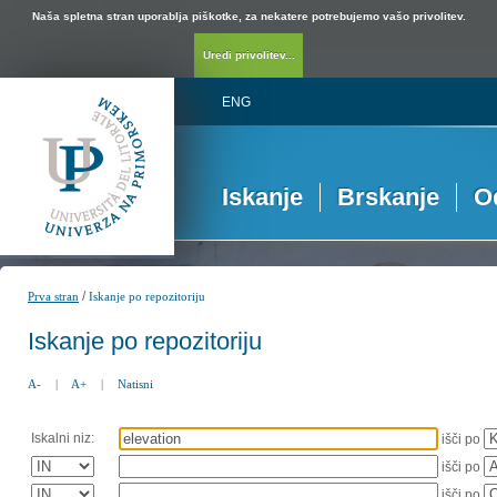
Naša spletna stran uporablja piškotke, za nekatere potrebujemo vašo privolitev.
Uredi privolitev...
ENG
Iskanje
Brskanje
O
/
Prva stran
Iskanje po repozitoriju
Iskanje po repozitoriju
A-
|
A+
|
Natisni
Iskalni niz:
išči po
išči po
išči po