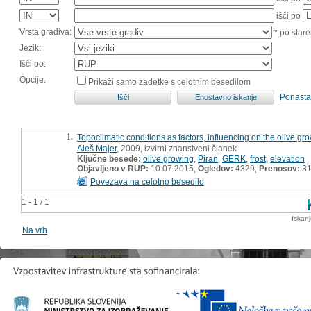
išči po
Vrsta gradiva:
* po stare
Jezik:
Išči po:
Opcije:
Prikaži samo zadetke s celotnim besedilom
Ponasta
1.
Topoclimatic conditions as factors, influencing on the olive gro
Aleš Majer
, 2009, izvirni znanstveni članek
Ključne besede:
olive growing
,
Piran
,
GERK
,
frost
,
elevation
Objavljeno v RUP:
10.07.2015;
Ogledov:
4329;
Prenosov:
3
Povezava na celotno besedilo
1 - 1 / 1
Iskan
Na vrh