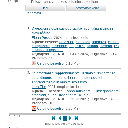
Opcije:
Prikaži samo zadetke s celotnim besedilom
Ponastavi
1.
Dvojezični slovar čustev : razlike med italijanščino in
slovenščino
Elena Peskar
, 2024, magistrsko delo
Ključne besede:
emozioni
,
mediatori
,
interpreti
,
cultura
,
bilinguismo
,
dizionario
,
linguistica
,
italiano
,
sloveno
,
tesi
di laurea magistrale
Objavljeno v RUP:
04.07.2024;
Ogledov:
2143;
Prenosov:
90
Celotno besedilo
(1,15 MB)
2.
Le emozioni e l'apprendimento : il ruolo e l'importanza
della dimensione emozionale nel processo di
apprendimento in ambito scolastico
Lara Eler
, 2021, magistrsko delo
Ključne besede:
apprendimento
,
insegnamento
,
emozioni
,
alunni
,
insegnante
,
scuola
Objavljeno v RUP:
29.12.2021;
Ogledov:
4038;
Prenosov:
105
Celotno besedilo
(2,29 MB)
1 - 2 / 2
1
Iskanje izvedeno v 0.01 sek.