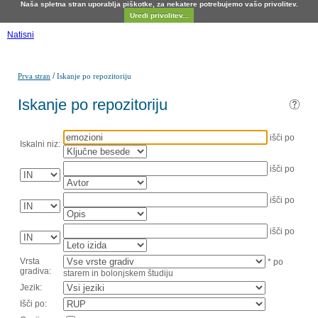
Naša spletna stran uporablja piškotke, za nekatere potrebujemo vašo privolitev.
Uredi privolitev...
Natisni
/
Prva stran
Iskanje po repozitoriju
Iskanje po repozitoriju
išči po
Iskalni niz:
išči po
išči po
išči po
Vrsta
* po
gradiva:
starem in bolonjskem študiju
Jezik:
Išči po: