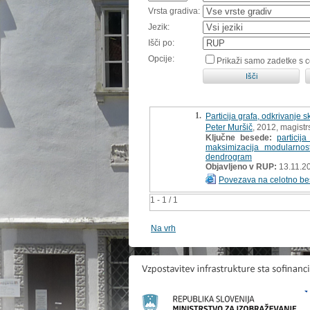
Vrsta gradiva:
Jezik:
Išči po:
Opcije:
Prikaži samo zadetke s 
1.
Particija grafa, odkrivanje 
Peter Muršič
, 2012, magistr
Ključne besede:
particija
maksimizacija modularnost
dendrogram
Objavljeno v RUP:
13.11.2
Povezava na celotno be
1 - 1 / 1
Na vrh