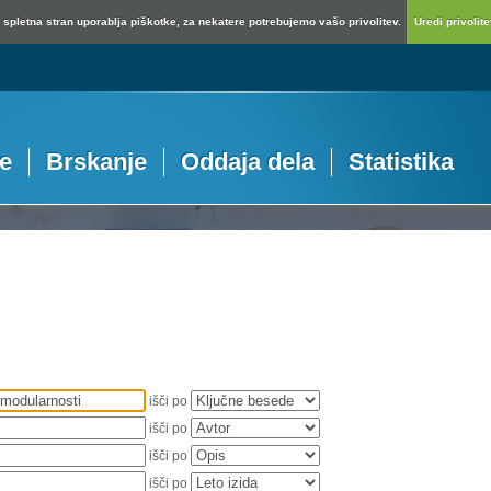
spletna stran uporablja piškotke, za nekatere potrebujemo vašo privolitev.
Uredi privolitev
je
Brskanje
Oddaja dela
Statistika
išči po
išči po
išči po
išči po