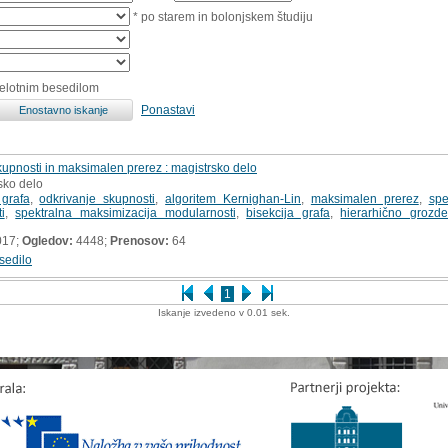
* po starem in bolonjskem študiju
celotnim besedilom
Ponastavi
skupnosti in maksimalen prerez : magistrsko delo
sko delo
 grafa
,
odkrivanje skupnosti
,
algoritem Kernighan-Lin
,
maksimalen prerez
,
spe
i
,
spektralna maksimizacija modularnosti
,
bisekcija grafa
,
hierarhično grozde
017;
Ogledov:
4448;
Prenosov:
64
sedilo
1
Iskanje izvedeno v 0.01 sek.