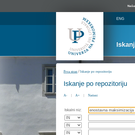
Naša 
ENG
Iskan
/
Prva stran
Iskanje po repozitoriju
Iskanje po repozitoriju
A-
|
A+
|
Natisni
Iskalni niz: