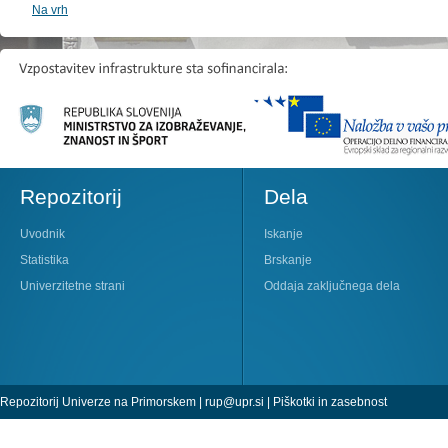
Na vrh
Repozitorij
Dela
Uvodnik
Iskanje
Statistika
Brskanje
Univerzitetne strani
Oddaja zaključnega dela
Repozitorij Univerze na Primorskem |
rup@upr.si
|
Piškotki in zasebnost