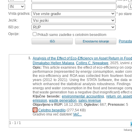
išči po
Vrsta gradiva:
* po stare
Jezik:
Išči po:
Opcije:
Prikaži samo zadetke s celotnim besedilom
Ponasta
1.
Analysis of the Effect of Eco-Efficiency on Asset Return in
Dimakatso Hellen Malapa
,
Collins C. Ngwakwe
, 2025, izvirni
Opis:
This article examines the effect of eco-efficiency on co
performance (represented by energy consumption, water cons
the eco-efficiency and ROA was collected from fourteen foo
years (2012 to 2021). Using the STATA Software, the data 
which enhanced the statistical analysis robustness. Findings 
energy and water consumption in the food and beverage compan
that waste generation has a negative (but insignificant) effec
Ključne besede:
environmental accounting
,
return on asset
emission
,
waste generation
,
sales revenue
Objavljeno v RUP:
18.12.2025;
Ogledov:
667;
Prenosov:
5
Celotno besedilo
(277,54 KB)
Gradivo ima več datotek!
Več...
1 - 1 / 1
Iskan