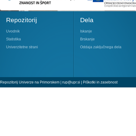
Repozitorij
Dela
Uvodnik
Iskanje
Statistika
Brskanje
Univerzitetne strani
Oddaja zaključnega dela
Repozitorij Univerze na Primorskem |
rup@upr.si
|
Piškotki in zasebnost