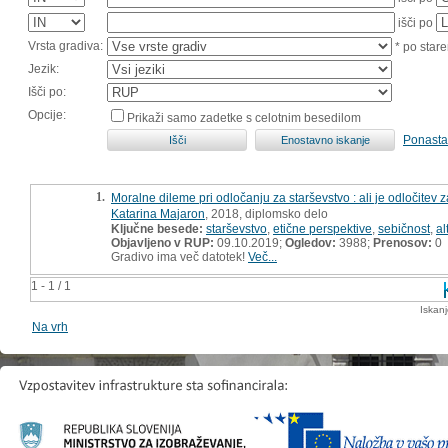
išči po
Vrsta gradiva:
* po stare
Jezik:
Išči po:
Opcije:
Prikaži samo zadetke s celotnim besedilom
Ponasta
1.
Moralne dileme pri odločanju za starševstvo : ali je odločitev 
Katarina Majaron
, 2018, diplomsko delo
Ključne besede:
starševstvo
,
etične perspektive
,
sebičnost
,
al
Objavljeno v RUP:
09.10.2019;
Ogledov:
3988;
Prenosov:
0
Gradivo ima več datotek!
Več...
1 - 1 / 1
Iskan
Na vrh