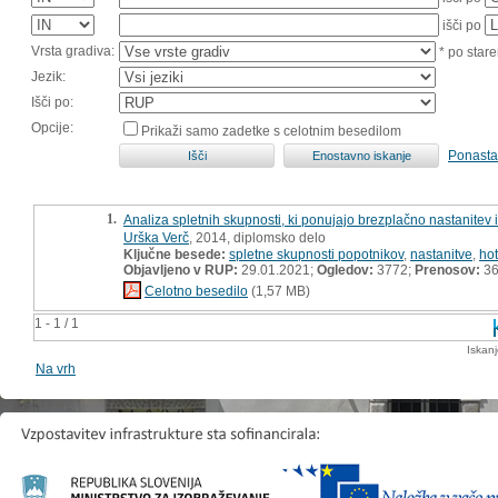
išči po
Vrsta gradiva:
* po stare
Jezik:
Išči po:
Opcije:
Prikaži samo zadetke s celotnim besedilom
Ponasta
1.
Analiza spletnih skupnosti, ki ponujajo brezplačno nastanitev 
Urška Verč
, 2014, diplomsko delo
Ključne besede:
spletne skupnosti popotnikov
,
nastanitve
,
hot
Objavljeno v RUP:
29.01.2021;
Ogledov:
3772;
Prenosov:
3
Celotno besedilo
(1,57 MB)
1 - 1 / 1
Iskan
Na vrh