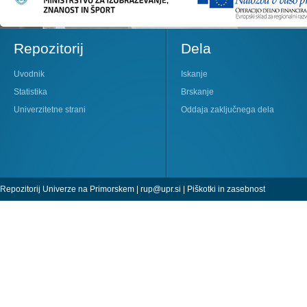
Repozitorij
Dela
Uvodnik
Iskanje
Statistika
Brskanje
Univerzitetne strani
Oddaja zaključnega dela
Repozitorij Univerze na Primorskem |
rup@upr.si
|
Piškotki in zasebnost