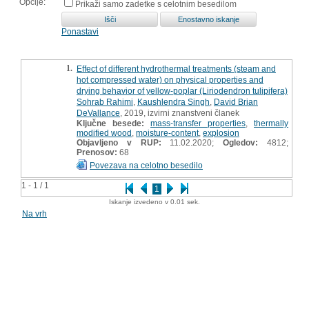
Opcije:
Prikaži samo zadetke s celotnim besedilom
Ponastavi
1.
Effect of different hydrothermal treatments (steam and
hot compressed water) on physical properties and
drying behavior of yellow-poplar (Liriodendron tulipifera)
Sohrab Rahimi
,
Kaushlendra Singh
,
David Brian
DeVallance
, 2019, izvirni znanstveni članek
Ključne besede:
mass-transfer properties
,
thermally
modified wood
,
moisture-content
,
explosion
Objavljeno v RUP:
11.02.2020;
Ogledov:
4812;
Prenosov:
68
Povezava na celotno besedilo
1 - 1 / 1
1
Iskanje izvedeno v 0.01 sek.
Na vrh