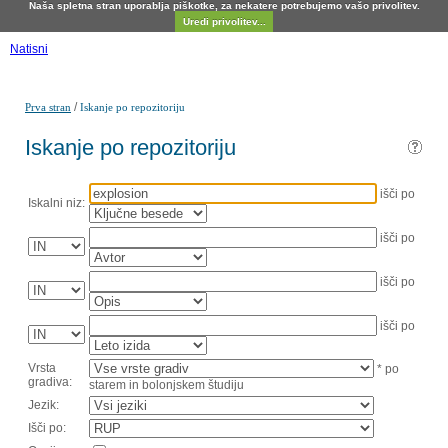
Naša spletna stran uporablja piškotke, za nekatere potrebujemo vašo privolitev.
Uredi privolitev...
Natisni
/
Prva stran
Iskanje po repozitoriju
Iskanje po repozitoriju
išči po
Iskalni niz:
išči po
išči po
išči po
Vrsta
* po
gradiva:
starem in bolonjskem študiju
Jezik:
Išči po: