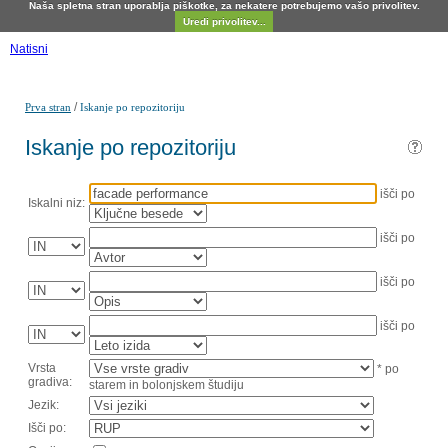
Naša spletna stran uporablja piškotke, za nekatere potrebujemo vašo privolitev.
Uredi privolitev...
Natisni
/
Prva stran
Iskanje po repozitoriju
Iskanje po repozitoriju
išči po
Iskalni niz:
išči po
išči po
išči po
Vrsta
* po
gradiva:
starem in bolonjskem študiju
Jezik:
Išči po: