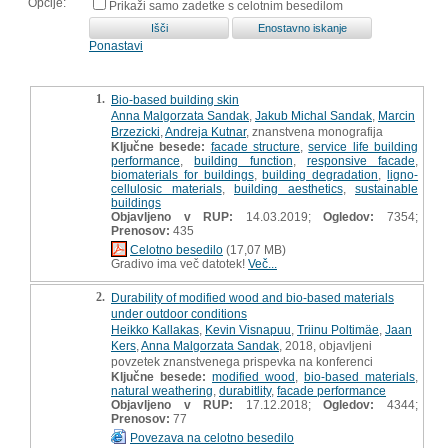
Opcije:
Prikaži samo zadetke s celotnim besedilom
Ponastavi
1.
Bio-based building skin
Anna Malgorzata Sandak
,
Jakub Michal Sandak
,
Marcin
Brzezicki
,
Andreja Kutnar
, znanstvena monografija
Ključne besede:
facade structure
,
service life building
performance
,
building function
,
responsive facade
,
biomaterials for buildings
,
building degradation
,
ligno-
cellulosic materials
,
building aesthetics
,
sustainable
buildings
Objavljeno v RUP:
14.03.2019;
Ogledov:
7354;
Prenosov:
435
Celotno besedilo
(17,07 MB)
Gradivo ima več datotek!
Več...
2.
Durability of modified wood and bio-based materials
under outdoor conditions
Heikko Kallakas
,
Kevin Visnapuu
,
Triinu Poltimäe
,
Jaan
Kers
,
Anna Malgorzata Sandak
, 2018, objavljeni
povzetek znanstvenega prispevka na konferenci
Ključne besede:
modified wood
,
bio-based materials
,
natural weathering
,
durabitlity
,
facade performance
Objavljeno v RUP:
17.12.2018;
Ogledov:
4344;
Prenosov:
77
Povezava na celotno besedilo