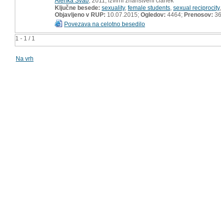
Alenka Švab
, 2011, izvirni znanstveni članek
Ključne besede:
sexuality
,
female students
,
sexual reciprocity
Objavljeno v RUP:
10.07.2015;
Ogledov:
4464;
Prenosov:
3
Povezava na celotno besedilo
1 - 1 / 1
Na vrh