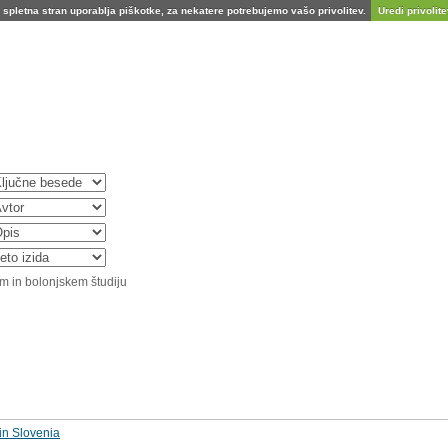
spletna stran uporablja piškotke, za nekatere potrebujemo vašo privolitev.
Uredi privolitev
m in bolonjskem študiju
 in Slovenia