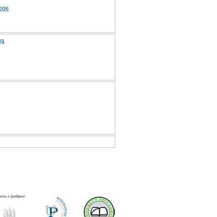
loge
ga