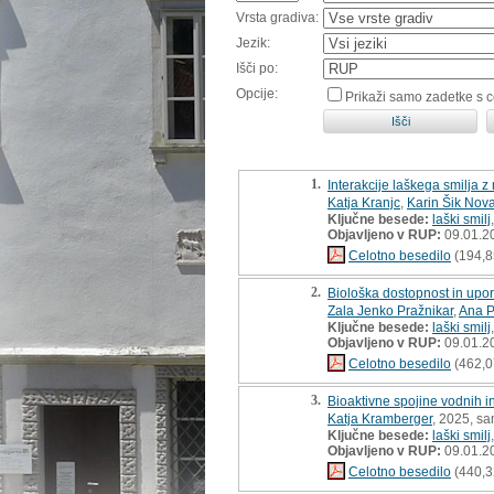
Vrsta gradiva:
Jezik:
Išči po:
Opcije:
Prikaži samo zadetke s 
1.
Interakcije laškega smilja 
Katja Kranjc
,
Karin Šik Nov
Ključne besede:
laški smilj
Objavljeno v RUP:
09.01.2
Celotno besedilo
(194,8
2.
Biološka dostopnost in upor
Zala Jenko Pražnikar
,
Ana P
Ključne besede:
laški smilj
Objavljeno v RUP:
09.01.2
Celotno besedilo
(462,0
3.
Bioaktivne spojine vodnih i
Katja Kramberger
, 2025, sa
Ključne besede:
laški smilj
Objavljeno v RUP:
09.01.2
Celotno besedilo
(440,3