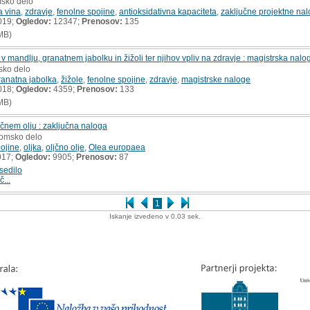
msko delo
a vina
,
zdravje
,
fenolne spojine
,
antioksidativna kapaciteta
,
zaključne projektne na
019;
Ogledov:
12347;
Prenosov:
135
MB)
mandlju, granatnem jabolku in žižoli ter njihov vpliv na zdravje : magistrska nalo
rsko delo
ranatna jabolka
,
žižole
,
fenolne spojine
,
zdravje
,
magistrske naloge
018;
Ogledov:
4359;
Prenosov:
133
MB)
ljčnem olju : zaključna naloga
lomsko delo
ojine
,
oljka
,
oljčno olje
,
Olea europaea
017;
Ogledov:
9905;
Prenosov:
87
sedilo
č...
1
Iskanje izvedeno v 0.03 sek.