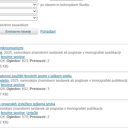
* po starem in bolonjskem študiju
celotnim besedilom
Ponastavi
z mikroorganizmi
ak
, 2025, samostojni znanstveni sestavek ali poglavje v monografski publikaciji
,
fenolne spojine
026;
Ogledov:
823;
Prenosov:
2
5 KB)
abnost zaužitih fenolnih spojin v laškem smilju
etelin
, 2025, samostojni znanstveni sestavek ali poglavje v monografski publikaciji
,
fenolne spojine
026;
Ogledov:
602;
Prenosov:
3
7 KB)
n organskih izvlečkov laškega smilja
mostojni znanstveni sestavek ali poglavje v monografski publikaciji
,
fenolne spojine
,
izvlečki
026;
Ogledov:
570;
Prenosov:
2
2 KB)