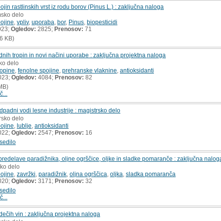
jin rastlinskih vrst iz rodu borov (Pinus L.) : zaključna naloga
msko delo
ojine
,
vpliv
,
uporaba
,
bor
,
Pinus
,
biopesticidi
023;
Ogledov:
2825;
Prenosov:
71
6 KB)
dnih tropin in novi načini uporabe : zaključna projektna naloga
ko delo
ropine
,
fenolne spojine
,
prehranske vlaknine
,
antioksidanti
023;
Ogledov:
4084;
Prenosov:
82
MB)
č...
dpadni vodi lesne industrije : magistrsko delo
rsko delo
ojine
,
lublje
,
antioksidanti
022;
Ogledov:
2547;
Prenosov:
16
sedilo
predelave paradižnika, oljne ogrščice, oljke in sladke pomaranče : zaključna nalog
sko delo
ojine
,
zavržki
,
paradižnik
,
oljna ogrščica
,
oljka
,
sladka pomaranča
020;
Ogledov:
3171;
Prenosov:
32
sedilo
č...
dečih vin : zaključna projektna naloga