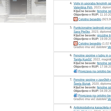
4.
Vpliv in uporaba fenolnih spo
Valentina Pirh
, 2023, diplo
Ključne besede:
fenolne sp
Objavljeno v RUP:
11.10.2
Celotno besedilo
(923,9
5.
Funkcionalne lastnosti groz
Sara Plečko
, 2023, diploms
Ključne besede:
grozdne t
Objavljeno v RUP:
19.09.2
Celotno besedilo
(1,02 
Gradivo ima več datotek!
Ve
6.
Fenolne spojine v lubju in o
Tanita Kupčič
, 2022, magist
Ključne besede:
fenolne sp
Objavljeno v RUP:
17.08.2
Povezava na celotno be
7.
Fenolne spojine v zavržkih 
Špela Bizjak
, 2020, diplom
Ključne besede:
fenolne sp
Objavljeno v RUP:
04.09.2
Povezava na celotno be
Gradivo ima več datotek!
Ve
8.
Antioksidativna kapaciteta r