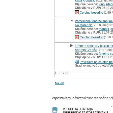
Katja Klobasa
, 2019, diplo
Ključne besede:
vino
,
rdeč
Objavljeno v RUP:
06.12.2
Celotno besedilo
(1,49 
9.
Pomembne fenolne spojine v 
Iva Morenčič
, 2018, magist
Ključne besede:
mandlji
,
g
Objavljeno v RUP:
31.07.2
Celotno besedilo
(1,30 
10.
Fenolne spojine v oljki in o
Andreja Grobiša
, 2017, dip
Ključne besede:
fenolne sp
Objavljeno v RUP:
13.11.2
Povezava na celotno be
Gradivo ima več datotek!
Ve
1 - 10 / 10
Na vrh