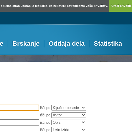
spletna stran uporablja piškotke, za nekatere potrebujemo vašo privolitev.
Uredi privolitev
je
Brskanje
Oddaja dela
Statistika
išči po
išči po
išči po
išči po