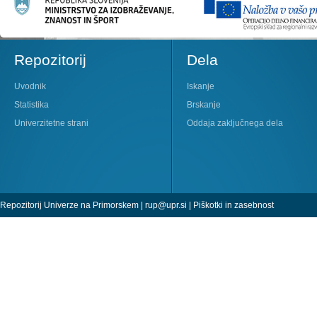
Repozitorij
Dela
Uvodnik
Iskanje
Statistika
Brskanje
Univerzitetne strani
Oddaja zaključnega dela
Repozitorij Univerze na Primorskem |
rup@upr.si
|
Piškotki in zasebnost