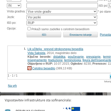
išči po
Vrsta gradiva:
* po stare
Jezik:
Išči po:
Opcije:
Prikaži samo zadetke s celotnim besedilom
Ponasta
1.
Lik učitelja : prevod strokovnega besedila
Vida Saksida
, 2014, magistrsko delo
Ključne besede:
didaktika
,
poučevanje
,
prevajanje
,
termi
insegnamento
,
traduzione
,
terminologia
,
figura dell'insegnant
Objavljeno v RUP:
10.07.2015;
Ogledov:
8230;
Prenosov:
11
Celotno besedilo
(389,13 KB)
1 - 1 / 1
Iskan
Na vrh