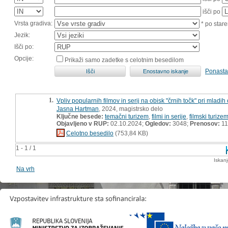
išči po
Vrsta gradiva:
* po stare
Jezik:
Išči po:
Opcije:
Prikaži samo zadetke s celotnim besedilom
Ponasta
1.
Vpliv popularnih filmov in serij na obisk "črnih točk" pri mladi
Jasna Hartman
, 2024, magistrsko delo
Ključne besede:
temačni turizem
,
filmi in serije
,
filmski turize
Objavljeno v RUP:
02.10.2024;
Ogledov:
3048;
Prenosov:
11
Celotno besedilo
(753,84 KB)
1 - 1 / 1
Iskan
Na vrh