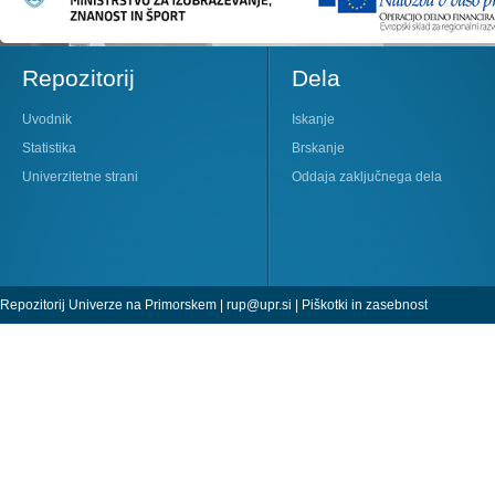
Repozitorij
Dela
Uvodnik
Iskanje
Statistika
Brskanje
Univerzitetne strani
Oddaja zaključnega dela
Repozitorij Univerze na Primorskem |
rup@upr.si
|
Piškotki in zasebnost