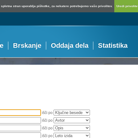
spletna stran uporablja piškotke, za nekatere potrebujemo vašo privolitev.
Uredi privolitev
je
Brskanje
Oddaja dela
Statistika
išči po
išči po
išči po
išči po