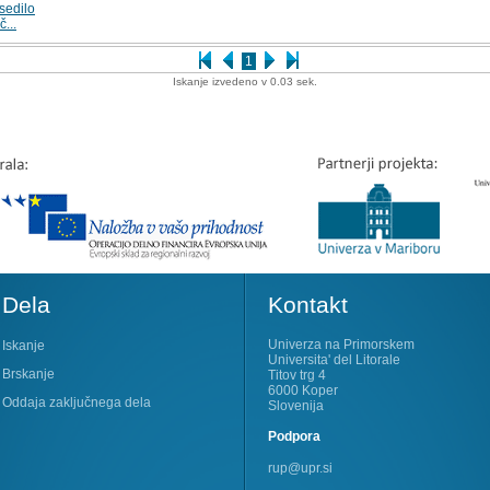
sedilo
č...
1
Iskanje izvedeno v 0.03 sek.
Dela
Kontakt
Univerza na Primorskem
Iskanje
Universita' del Litorale
Brskanje
Titov trg 4
6000 Koper
Oddaja zaključnega dela
Slovenija
Podpora
rup@upr.si