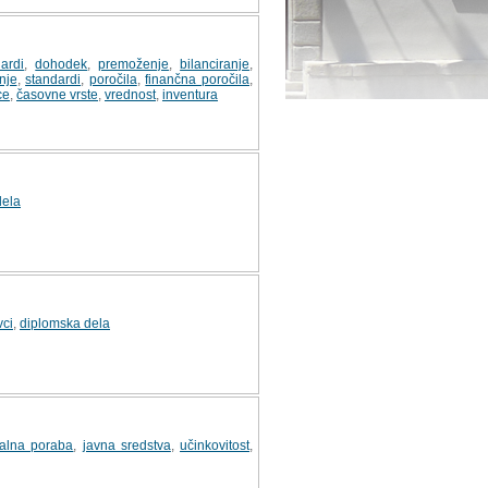
ardi
,
dohodek
,
premoženje
,
bilanciranje
,
nje
,
standardi
,
poročila
,
finančna poročila
,
ce
,
časovne vrste
,
vrednost
,
inventura
dela
vci
,
diplomska dela
nalna poraba
,
javna sredstva
,
učinkovitost
,