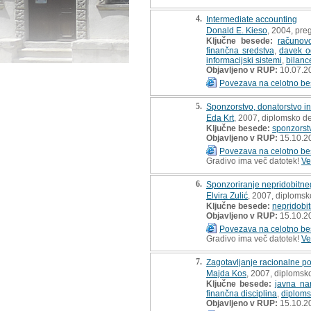
4.
Intermediate accounting
Donald E. Kieso
, 2004, pre
Ključne besede:
računov
finančna sredstva
,
davek o
informacijski sistemi
,
bilanc
Objavljeno v RUP:
10.07.2
Povezava na celotno be
5.
Sponzorstvo, donatorstvo i
Eda Krt
, 2007, diplomsko d
Ključne besede:
sponzorst
Objavljeno v RUP:
15.10.2
Povezava na celotno be
Gradivo ima več datotek!
Ve
6.
Sponzoriranje nepridobitne
Elvira Zulić
, 2007, diplomsk
Ključne besede:
nepridobit
Objavljeno v RUP:
15.10.2
Povezava na celotno be
Gradivo ima več datotek!
Ve
7.
Zagotavljanje racionalne po
Majda Kos
, 2007, diplomsk
Ključne besede:
javna nar
finančna disciplina
,
diploms
Objavljeno v RUP:
15.10.2