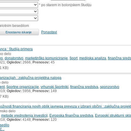
* po starem in bolonjskem študiju
celotnim besedilom
Ponastavi
nca : študija primera
ko delo
vo
,
donatorstvo
,
marketinško komuniciranje
,
šport
,
medijska analiza
,
finančna sred
021;
Ogledov:
2666;
Prenosov:
45
1 KB)
nizacijah : zaključna projektna naloga
o delo
ent
,
športne organizacije
,
vrhunski športniki
,
finančna sredstva
,
sponzorstvo
019;
Ogledov:
5956;
Prenosov:
149
7 KB)
žnosti financiranja novih oblik javnega prevoza v izbrani občini : zaključna proje
omsko delo
,
metode vrednotenja investicij
,
Evropska finančna sredstva
,
Evropski strukturni skl
018;
Ogledov:
4148;
Prenosov:
120
sedilo
č...