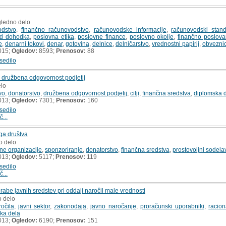
gledno delo
odstvo
,
finančno računovodstvo
,
računovodske informacije
,
računovodski stand
d dohodka
,
poslovna etika
,
poslovne finance
,
poslovno okolje
,
finančno poslova
e
,
denarni tokovi
,
denar
,
gotovina
,
delnice
,
delničarstvo
,
vrednostni papirji
,
obvezni
015;
Ogledov:
8593;
Prenosov:
88
sedilo
n družbena odgovornost podjetij
elo
vo
,
donatorstvo
,
družbena odgovornost podjetij
,
cilji
,
finančna sredstva
,
diplomska 
013;
Ogledov:
7301;
Prenosov:
160
sedilo
č...
ga društva
o delo
ne organizacije
,
sponzoriranje
,
donatorstvo
,
finančna sredstva
,
prostovoljni sodela
013;
Ogledov:
5117;
Prenosov:
119
sedilo
č...
rabe javnih sredstev pri oddaji naročil male vrednosti
o delo
očila
,
javni sektor
,
zakonodaja
,
javno naročanje
,
proračunski uporabniki
,
racio
ka dela
013;
Ogledov:
6190;
Prenosov:
151