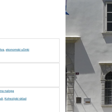
stva
,
ekonomski učinki
ktna naloga
adi
,
Kohezijski sklad