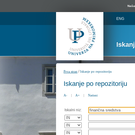
Naša 
ENG
Iskan
/
Prva stran
Iskanje po repozitoriju
Iskanje po repozitoriju
A-
|
A+
|
Natisni
Iskalni niz: