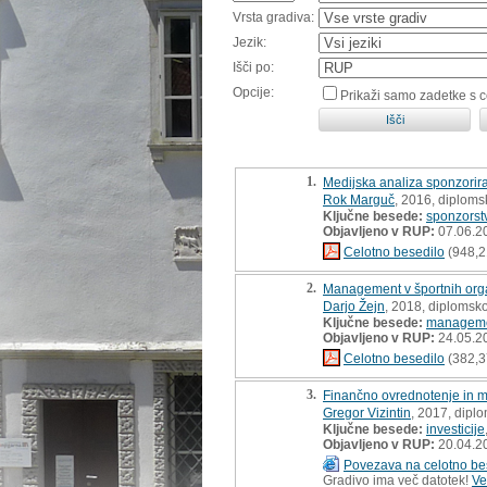
Vrsta gradiva:
Jezik:
Išči po:
Opcije:
Prikaži samo zadetke s 
1.
Medijska analiza sponzorira
Rok Marguč
, 2016, diploms
Ključne besede:
sponzorst
Objavljeno v RUP:
07.06.2
Celotno besedilo
(948,2
2.
Management v športnih orga
Darjo Žejn
, 2018, diplomsk
Ključne besede:
managem
Objavljeno v RUP:
24.05.2
Celotno besedilo
(382,3
3.
Finančno ovrednotenje in mo
Gregor Vizintin
, 2017, dipl
Ključne besede:
investicije
Objavljeno v RUP:
20.04.2
Povezava na celotno be
Gradivo ima več datotek!
Ve