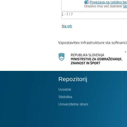
Povezava na celotno be
Gradivo ima več datotek!
Ve
1 - 7 / 7
Na vrh
Repozitorij
Uvodnik
Statistika
Univerzitetne strani