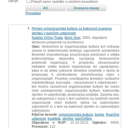
Opcije:
Prikaži samo zadetke s celotnim besedilom
Ponastavi
1.
Pomen organizacijske kulture za kakovost izvajanja
storitev v bančnih ustanovah
Nataša Vrčon-Tratar
,
Boris Snoj
, 2002, objavljeni
strokovni prispevek na konferenci
Opis:
Nedvomno je organizacijska kultura kot notranja
zavest in determinanta vedenja zaposlenih pomemben
fenomen znanstvenega proučevanja predvsem z vidika
potencialnega dejavnika razvijanja konkurenčne
prednosti organizacij. V prispevku obravnavamo
nekatere vidike kulture organizacije ter ugotavljamo,
kako in ali lahko ustrezne temeljne vrednote v okviru te
prispevajo k učinkovitemu uresničevanju ciljev v
organizacijah. Posebej osvetljujemo temeljno sestavino
marketinškega koncepta - naravnanost k odjemalcem -
kot možno razsežnost organizacijske kulture ter zvezo
med usmerjenostjo organizacijske kulture, kakovostjo
storitev in uspešnostjo poslovanja podjetja. Zanima nas,
ali usklajenost v zvezi s tem načelom na različnih ravneh
organizacije (moč kulture) vpliva na zadovoljstvo
zaposlenih in s tem na kakovost storitev in zadovoljstvo
odjemalcev.
Ključne besede:
organizacijska kultura
,
banke
,
finančne
ustanove
,
kvaliteta
,
storitve
,
bančništvo
Objavljeno v RUP:
15.10.2013;
Ogledov:
5959;
Prenosov:
122