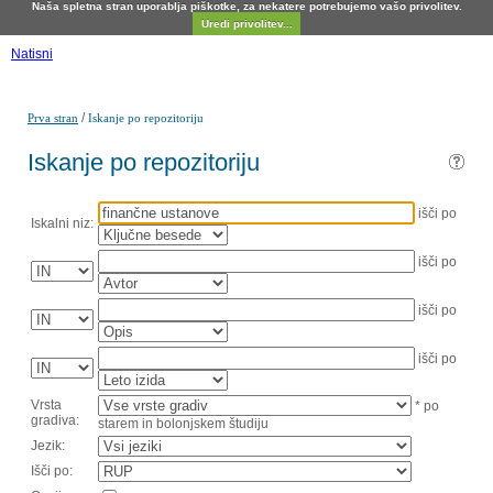
Naša spletna stran uporablja piškotke, za nekatere potrebujemo vašo privolitev.
Uredi privolitev...
Natisni
/
Prva stran
Iskanje po repozitoriju
Iskanje po repozitoriju
išči po
Iskalni niz:
išči po
išči po
išči po
Vrsta
* po
gradiva:
starem in bolonjskem študiju
Jezik:
Išči po: