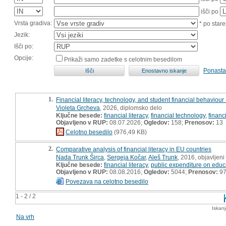
išči po
Vrsta gradiva:
* po stare
Jezik:
Išči po:
Opcije:
Prikaži samo zadetke s celotnim besedilom
Ponasta
1.
Financial literacy, technology, and student financial behaviour 
Violeta Grcheva
, 2026, diplomsko delo
Ključne besede:
financial literacy
,
financial technology
,
financ
Objavljeno v RUP:
08.07.2026;
Ogledov:
158;
Prenosov:
13
Celotno besedilo
(976,49 KB)
2.
Comparative analysis of financial literacy in EU countries
Nada Trunk Širca
,
Sergeja Kočar
,
Aleš Trunk
, 2016, objavljen
Ključne besede:
financial literacy
,
public expenditure on educ
Objavljeno v RUP:
08.08.2016;
Ogledov:
5044;
Prenosov:
9
Povezava na celotno besedilo
1 - 2 / 2
Iskan
Na vrh