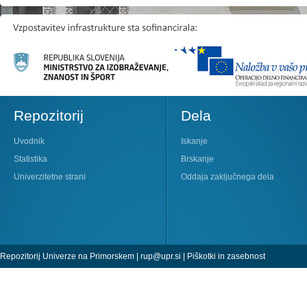
Repozitorij
Dela
Uvodnik
Iskanje
Statistika
Brskanje
Univerzitetne strani
Oddaja zaključnega dela
Repozitorij Univerze na Primorskem |
rup@upr.si
|
Piškotki in zasebnost