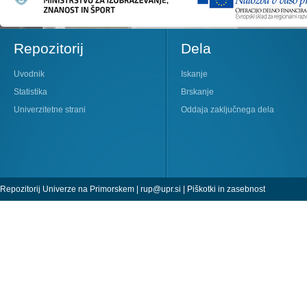
Repozitorij
Dela
Uvodnik
Iskanje
Statistika
Brskanje
Univerzitetne strani
Oddaja zaključnega dela
Repozitorij Univerze na Primorskem |
rup@upr.si
|
Piškotki in zasebnost