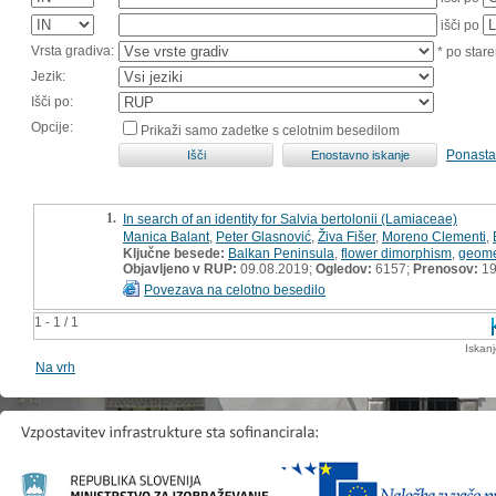
išči po
Vrsta gradiva:
* po stare
Jezik:
Išči po:
Opcije:
Prikaži samo zadetke s celotnim besedilom
Ponasta
1.
In search of an identity for Salvia bertolonii (Lamiaceae)
Manica Balant
,
Peter Glasnović
,
Živa Fišer
,
Moreno Clementi
,
Ključne besede:
Balkan Peninsula
,
flower dimorphism
,
geome
Objavljeno v RUP:
09.08.2019;
Ogledov:
6157;
Prenosov:
19
Povezava na celotno besedilo
1 - 1 / 1
Iskan
Na vrh