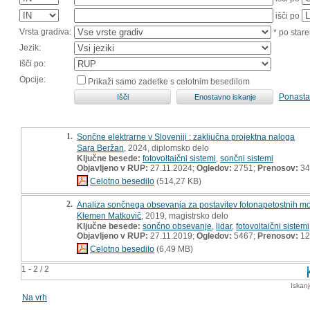
išči po
Vrsta gradiva:
* po stare
Jezik:
Išči po:
Opcije:
Prikaži samo zadetke s celotnim besedilom
Ponasta
1.
Sončne elektrarne v Sloveniji : zaključna projektna naloga
Sara Beržan
, 2024, diplomsko delo
Ključne besede:
fotovoltaični sistemi
,
sončni sistemi
Objavljeno v RUP:
27.11.2024;
Ogledov:
2751;
Prenosov:
34
Celotno besedilo
(514,27 KB)
2.
Analiza sončnega obsevanja za postavitev fotonapetostnih mo
Klemen Matkovič
, 2019, magistrsko delo
Ključne besede:
sončno obsevanje
,
lidar
,
fotovoltaični sistemi
Objavljeno v RUP:
27.11.2019;
Ogledov:
5467;
Prenosov:
12
Celotno besedilo
(6,49 MB)
1 - 2 / 2
Iskan
Na vrh