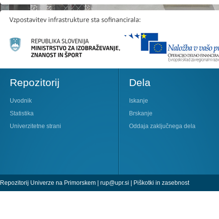
Repozitorij
Dela
Uvodnik
Iskanje
Statistika
Brskanje
Univerzitetne strani
Oddaja zaključnega dela
Repozitorij Univerze na Primorskem |
rup@upr.si
|
Piškotki in zasebnost