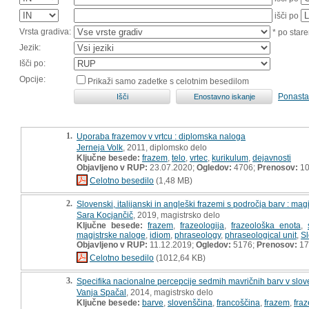
išči po
Vrsta gradiva:
* po stare
Jezik:
Išči po:
Opcije:
Prikaži samo zadetke s celotnim besedilom
Ponasta
1.
Uporaba frazemov v vrtcu : diplomska naloga
Jerneja Volk
, 2011, diplomsko delo
Ključne besede:
frazem
,
telo
,
vrtec
,
kurikulum
,
dejavnosti
Objavljeno v RUP:
23.07.2020;
Ogledov:
4706;
Prenosov:
10
Celotno besedilo
(1,48 MB)
2.
Slovenski, italijanski in angleški frazemi s področja barv : mag
Sara Kocjančič
, 2019, magistrsko delo
Ključne besede:
frazem
,
frazeologija
,
frazeološka enota
,
magistrske naloge
,
idiom
,
phraseology
,
phraseological unit
,
S
Objavljeno v RUP:
11.12.2019;
Ogledov:
5176;
Prenosov:
17
Celotno besedilo
(1012,64 KB)
3.
Specifika nacionalne percepcije sedmih mavričnih barv v sloven
Vanja Spačal
, 2014, magistrsko delo
Ključne besede:
barve
,
slovenščina
,
francoščina
,
frazem
,
fraz