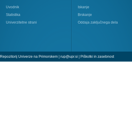
Uvodnik
Iskanje
Statistika
Brskanje
Univerzitetne strani
Oddaja zaključnega dela
Repozitorij Univerze na Primorskem |
rup@upr.si
|
Piškotki in zasebnost