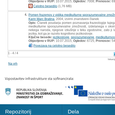
Objavljeno v RUP:
10.07.2015;
Ogledov:
7008;
Prenosov:
6
Celotno besedilo
(1,76 MB)
4.
Pomen frazemov z vidika medkulturne sporazumevalne zmožn
Karin Marc Bratina
, 2004, izvirni znanstveni članek
Opis:
Članek poudarja pomen poznavanja frazeologije tujega
medkulturne sporazumevalne zmožnosti, izdelanega v okviru
nekega naroda, njegove izkušnje v teku zgodovine, zato ji la
jezika, kot ga je razvilo kognitivno jezikoslovje.
Ključne besede:
jezikoslovje
,
sporazumevanje
,
medkulturnos
Objavljeno v RUP:
10.07.2015;
Ogledov:
6725;
Prenosov:
5
Povezava na celotno besedilo
1 - 4 / 4
Iskan
Na vrh
Repozitorij
Dela